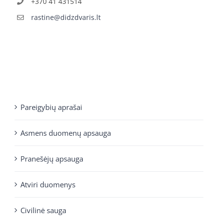
+370 41 431514
rastine@didzdvaris.lt
Pareigybių aprašai
Asmens duomenų apsauga
Pranešėjų apsauga
Atviri duomenys
Civilinė sauga