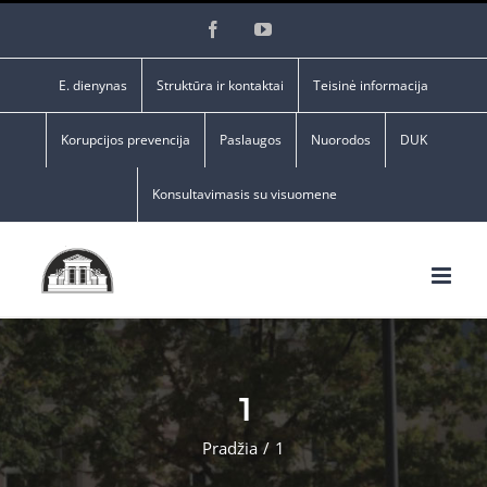
Skip
Facebook
YouTube
to
content
E. dienynas
Struktūra ir kontaktai
Teisinė informacija
Korupcijos prevencija
Paslaugos
Nuorodos
DUK
Konsultavimasis su visuomene
1
Pradžia
/
1