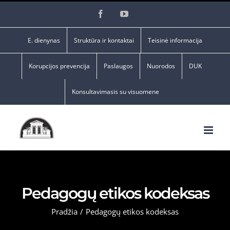
Skip
Facebook
YouTube
to
content
E. dienynas
Struktūra ir kontaktai
Teisinė informacija
Korupcijos prevencija
Paslaugos
Nuorodos
DUK
Konsultavimasis su visuomene
Pedagogų etikos kodeksas
Pradžia
/
Pedagogų etikos kodeksas