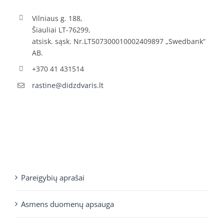
Vilniaus g. 188,
Šiauliai LT-76299,
atsisk. sąsk. Nr.LT507300010002409897 „Swedbank“
AB.
+370 41 431514
rastine@didzdvaris.lt
Pareigybių aprašai
Asmens duomenų apsauga