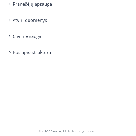
Pranešėjų apsauga
Atviri duomenys
Civilinė sauga
Puslapio struktūra
© 2022 Šiaulių Didždvario gimnazija