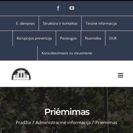
Skip
Facebook
YouTube
to
content
E. dienynas
Struktūra ir kontaktai
Teisinė informacija
Korupcijos prevencija
Paslaugos
Nuorodos
DUK
Konsultavimasis su visuomene
Priėmimas
Pradžia
/
Administracinė informacija
/
Priėmimas