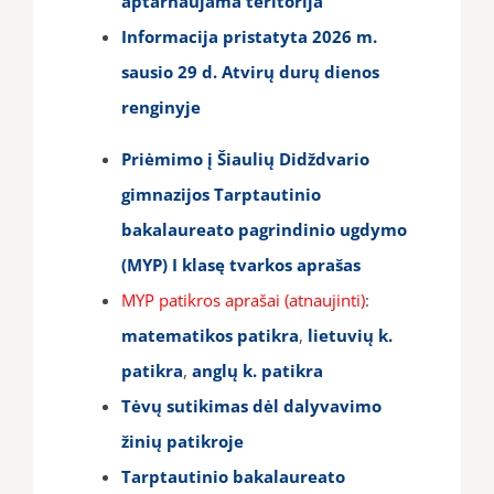
aptarnaujama teritorija
Informacija pristatyta 2026 m.
sausio 29 d. Atvirų durų dienos
renginyje
Priėmimo į Šiaulių Didždvario
gimnazijos Tarptautinio
bakalaureato pagrindinio ugdymo
(MYP) I klasę tvarkos aprašas
MYP patikros aprašai (atnaujinti)
:
matematikos patikra
,
lietuvių k.
patikra
,
anglų k. patikra
Tėvų sutikimas dėl dalyvavimo
žinių patikroje
Tarptautinio bakalaureato