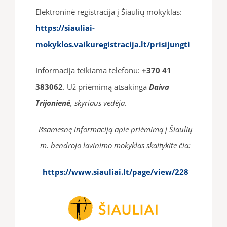
Elektroninė registracija į Šiaulių mokyklas:
https://siauliai-
mokyklos.vaikuregistracija.lt/prisijungti
Informacija teikiama telefonu:
+370 41
383062
. Už priėmimą atsakinga
Daiva
Trijonienė
, skyriaus vedėja.
Išsamesnę informaciją apie priėmimą į Šiaulių
m. bendrojo lavinimo mokyklas skaitykite čia:
https://www.siauliai.lt/page/view/228