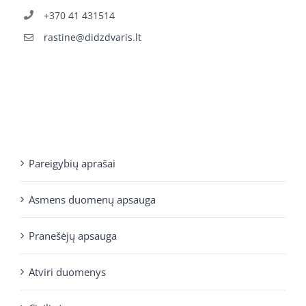
+370 41 431514
rastine@didzdvaris.lt
Pareigybių aprašai
Asmens duomenų apsauga
Pranešėjų apsauga
Atviri duomenys