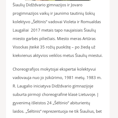
Šiaulių Didždvario gimnazijos ir Jovaro
progimnazijos vaikų ir jaunimo tautinių šokių
kolektyvo „Šėltinis“ vadovai Violeta ir Romualdas
Laugaliai 2017 metais tapo naujaisiais Šiaulių
miesto garbės piliečiais. Miesto meras Artūras
Visockas įteikė 35 rožių puokštę – po žiedą už
kiekvienus aktyvios veiklos metus Šiaulių miestui.
Choreografijos mokytojai ekspertai kolektyvui
vadovauja nuo jo įsikūrimo, 1981 metų. 1983 m.
R. Laugalio iniciatyva Didždvario gimnazijoje
suburta pirmoji choreografinė klasė Lietuvoje. Į
gyvenimą išleistos 24 „Šėltinio“ abiturientų
laidos. „Šėltinis“ reprezentuoja ne tik Šiaulius, bet