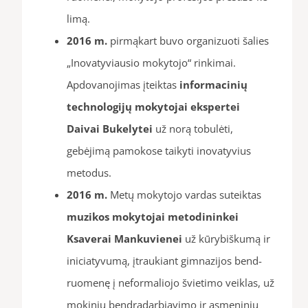
li­mą.
2016 m.
pirmąkart buvo organizuoti šalies
„Inovatyviausio mokytojo“ rinkimai.
Apdovanojimas įteiktas
informacinių
technologijų mokytojai ekspertei
Daivai Bukelytei
už norą tobulėti,
gebėjimą pamokose taikyti inovatyvius
metodus.
2016 m.
Metų mokytojo vardas suteiktas
muzikos mokytojai metodininkei
Ksaverai Mankuvienei
už kūrybišku­mą ir
ini­cia­ty­vu­mą, įtrau­kiant gimnazijos bend­
ruo­me­nę į ne­for­ma­lio­jo švie­ti­mo veik­las, už
mokinių bendradarbiavimo ir asmeninių