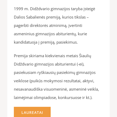
1999 m. Didždvario gimnazijos taryba įsteigė
Dalios Sabalienės premiją, kurios tikslas –
pagerbti direktorės atminimą, įvertinti
asmeninius gimnazijos abiturientų, kurie
kandidatuoja į premiją, pasiekimus.
Premija skiriama kiekvienais metais Šiaulių
Didždvario gimnazijos abiturientui (-ei),
pasiekusiam ryškiausių pasiekimų gimnazijos
veiklose (puikūs mokymosi rezultatai, aktyvi,
nesavanaudiška visuomeninė, asmeninė veikla,
laimėjimai olimpiadose, konkursuose ir kt.).
LAUREATAI