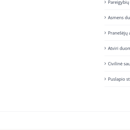
Pareigybių
Asmens d
Pranešėjų 
Atviri duo
Civilinė sa
Puslapio s