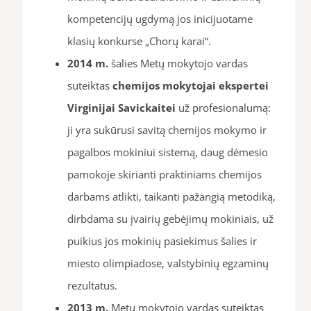
kompetencijų ugdymą jos inicijuotame
klasių konkurse „Chorų karai“.
2014 m.
šalies Metų mokytojo vardas
suteiktas
chemijos mokytojai ekspertei
Virginijai
Savickaitei
už profesionalumą:
ji yra sukūrusi savitą chemijos mokymo ir
pagalbos mokiniui sistemą, daug dėmesio
pamokoje skirianti praktiniams chemijos
darbams atlikti, taikanti pažangią metodiką,
dirbdama su įvairių gebėjimų mokiniais, už
puikius jos mokinių pasiekimus šalies ir
miesto olimpiadose, valstybinių egzaminų
rezultatus.
2013 m.
Metų mokytojo vardas suteiktas