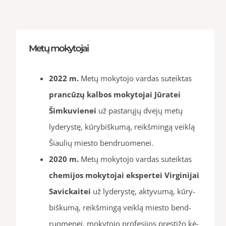
Metų mokytojai
2022 m.
Metų mokytojo vardas suteiktas
prancūzų kalbos mokytojai
Jūratei
Šimkuvienei
už pastarųjų dvejų metų
lyderystę, kūrybiškumą, reikšmingą veiklą
Šiaulių miesto bendruomenei.
2020 m.
Metų mokytojo vardas suteiktas
chemijos mokytojai
ekspertei Virginijai
Savickaitei
už lyde­rys­tę, ak­ty­vu­mą, kū­ry­
biš­ku­mą, reikš­min­gą veik­lą mies­to bend­
ruo­me­nei, mo­ky­to­jo pro­fe­si­jos pres­ti­žo kė­