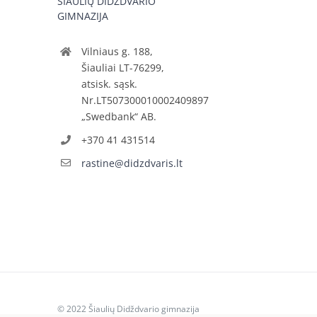
ŠIAULIŲ DIDŽDVARIO
GIMNAZIJA
Vilniaus g. 188,
Šiauliai LT-76299,
atsisk. sąsk.
Nr.LT507300010002409897
„Swedbank“ AB.
+370 41 431514
rastine@didzdvaris.lt
© 2022 Šiaulių Didždvario gimnazija