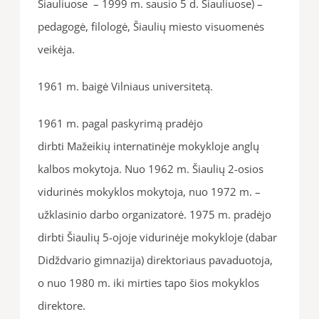
Šiauliuose – 1999 m. sausio 5 d. Šiauliuose) –
pedagogė, filologė, Šiaulių miesto visuomenės
veikėja.
1961 m. baigė Vilniaus universitetą.
1961 m. pagal paskyrimą pradėjo
dirbti Mažeikių internatinėje mokykloje anglų
kalbos mokytoja. Nuo 1962 m. Šiaulių 2-osios
vidurinės mokyklos mokytoja, nuo 1972 m. –
užklasinio darbo organizatorė. 1975 m. pradėjo
dirbti Šiaulių 5-ojoje vidurinėje mokykloje (dabar
Didždvario gimnazija) direktoriaus pavaduotoja,
o nuo 1980 m. iki mirties tapo šios mokyklos
direktore.