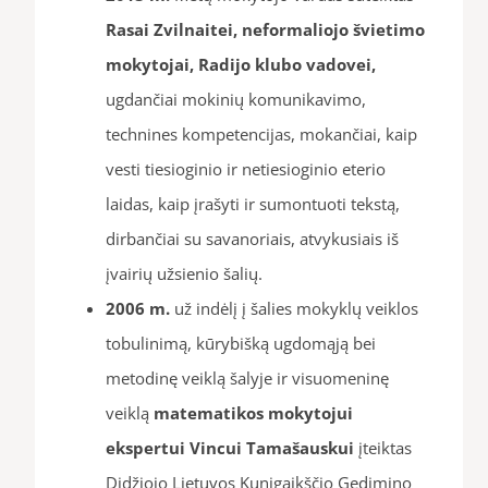
Rasai Zvilnaitei, neformaliojo švietimo
mokytojai, Radijo klubo vadovei,
ugdančiai mokinių komunikavimo,
technines kompetencijas, mokančiai, kaip
vesti tiesioginio ir netiesioginio eterio
laidas, kaip įrašyti ir sumontuoti tekstą,
dirbančiai su savanoriais, atvykusiais iš
įvairių užsienio šalių.
2006 m.
už indėlį į šalies mokyklų veiklos
tobulinimą, kūrybišką ugdomąją bei
metodinę veiklą šalyje ir visuomeninę
veiklą
matematikos mokytojui
ekspertui Vincui Tamašauskui
įteiktas
Didžiojo Lietuvos Kunigaikščio Gedimino