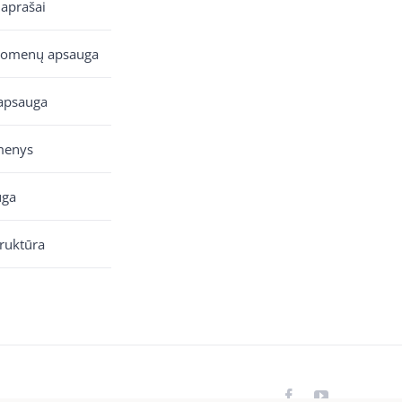
 aprašai
uomenų apsauga
apsauga
menys
uga
truktūra
Facebook
YouTube