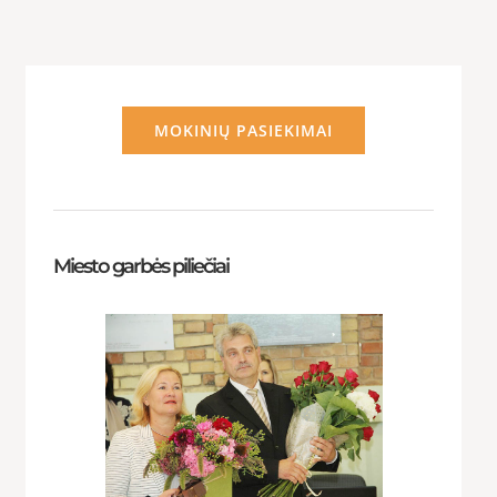
MOKINIŲ PASIEKIMAI
Miesto garbės piliečiai