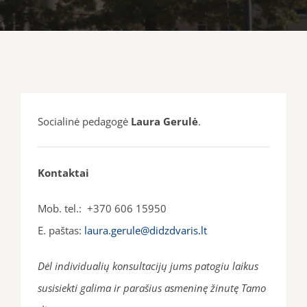
Socialinė pedagogė
Laura Gerulė
.
Kontaktai
Mob. tel.: +370 606 15950
E. paštas:
laura.gerule@didzdvaris.lt
Dėl individualių konsultacijų jums patogiu laiku
s
susisiekti galima ir parašius asmeninę žinutę Tamo