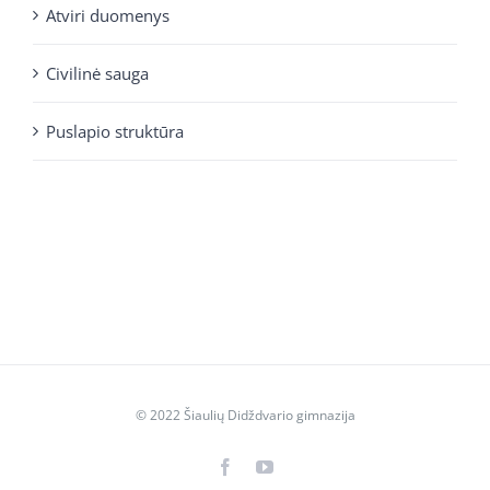
Atviri duomenys
Civilinė sauga
Puslapio struktūra
© 2022 Šiaulių Didždvario gimnazija
Facebook
YouTube