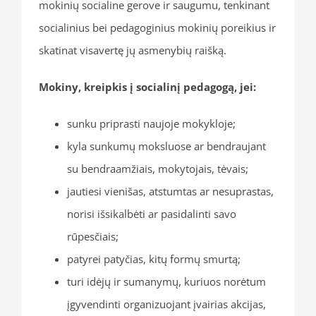
mokinių socialine gerove ir saugumu, tenkinant
socialinius bei pedagoginius mokinių poreikius ir
skatinat visavertę jų asmenybių raišką.
Mokiny, kreipkis į socialinį pedagogą, jei:
sunku priprasti naujoje mokykloje;
kyla sunkumų moksluose ar bendraujant
su bendraamžiais, mokytojais, tėvais;
jautiesi vienišas, atstumtas ar nesuprastas,
norisi išsikalbėti ar pasidalinti savo
rūpesčiais;
patyrei patyčias, kitų formų smurtą;
turi idėjų ir sumanymų, kuriuos norėtum
įgyvendinti organizuojant įvairias akcijas,