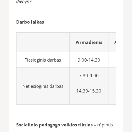
dienyne
Darbo laikas
Pirmadienis
Antradi
Tiesioginis darbas
9.00-14.30
9.00-14
7.30-9.00
7.30-9
Netiesioginis darbas
14.30-15.30
14.30-1
Socialinio pedagogo veiklos tikslas
– rūpintis