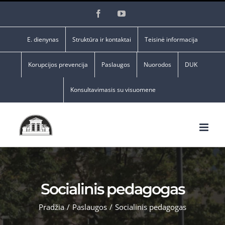
Skip
Facebook
YouTube
to
content
E. dienynas
Struktūra ir kontaktai
Teisinė informacija
Korupcijos prevencija
Paslaugos
Nuorodos
DUK
Konsultavimasis su visuomene
Socialinis pedagogas
Pradžia
/
Paslaugos
/
Socialinis pedagogas