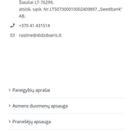
Šiauliai LT-76299,
atsisk. sąsk. Nr.LT507300010002409897 „Swedbank“
AB.
+370 41 431514
rastine@didzdvaris.lt
Pareigybių aprašai
Asmens duomenų apsauga
Pranešėjų apsauga