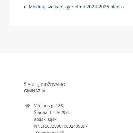
Mokinių sveikatos gerinimo 2024-2025 planas
ŠIAULIŲ DIDŽDVARIO
GIMNAZIJA
Vilniaus g. 188,
Šiauliai LT-76299,
atsisk. sąsk.
Nr.LT507300010002409897
„Swedbank“ AB.