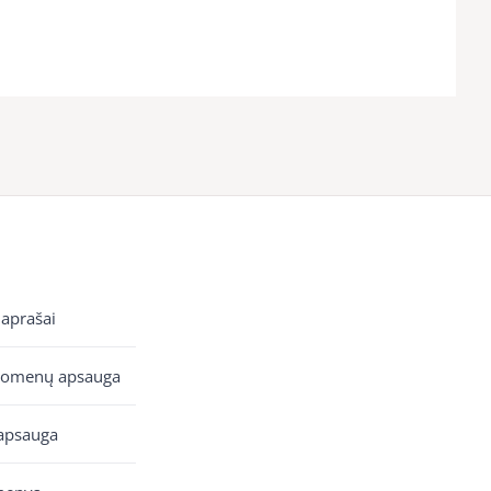
 aprašai
uomenų apsauga
apsauga