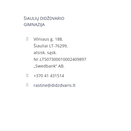
ŠIAULIŲ DIDŽDVARIO
GIMNAZIJA
Vilniaus g. 188,
Šiauliai LT-76299,
atsisk. sąsk.
Nr.LT507300010002409897
„Swedbank“ AB.
+370 41 431514
rastine@didzdvaris.lt