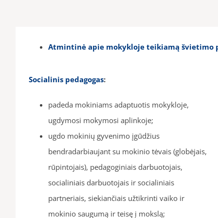
Atmintinė apie mokykloje teikiamą švietimo 
Socialinis pedagogas
:
padeda mokiniams adaptuotis mokykloje,
ugdymosi mokymosi aplinkoje;
ugdo mokinių gyvenimo įgūdžius
bendradarbiaujant su mokinio tėvais (globėjais,
rūpintojais), pedagoginiais darbuotojais,
socialiniais darbuotojais ir socialiniais
partneriais, siekiančiais užtikrinti vaiko ir
mokinio saugumą ir teisę į mokslą;