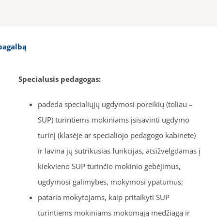
pagalbą
Specialusis pedagogas:
padeda specialiųjų ugdymosi poreikių (toliau –
SUP) turintiems mokiniams įsisavinti ugdymo
turinį (klasėje ar specialiojo pedagogo kabinete)
ir lavina jų sutrikusias funkcijas, atsižvelgdamas į
kiekvieno SUP turinčio mokinio gebėjimus,
ugdymosi galimybes, mokymosi ypatumus;
pataria mokytojams, kaip pritaikyti SUP
turintiems mokiniams mokomąją medžiagą ir