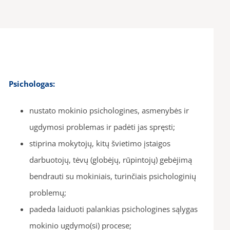
Psichologas:
nustato mokinio psichologines, asmenybės ir
ugdymosi problemas ir padėti jas spręsti;
stiprina mokytojų, kitų švietimo įstaigos
darbuotojų, tėvų (globėjų, rūpintojų) gebėjimą
bendrauti su mokiniais, turinčiais psichologinių
problemų;
padeda laiduoti palankias psichologines sąlygas
mokinio ugdymo(si) procese;