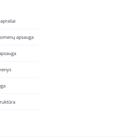
 aprašai
uomenų apsauga
apsauga
menys
uga
truktūra