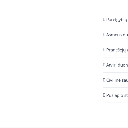
Pareigybių
Asmens d
Pranešėjų 
Atviri duo
Civilinė sa
Puslapio s