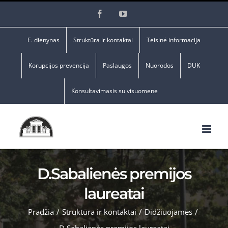
Skip
Facebook
YouTube
to
content
E. dienynas
Struktūra ir kontaktai
Teisinė informacija
Korupcijos prevencija
Paslaugos
Nuorodos
DUK
Konsultavimasis su visuomene
D.Sabalienės premijos
laureatai
Pradžia
/
Struktūra ir kontaktai
/
Didžiuojamės
/
D.Sabalienės premijos laureatai