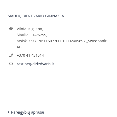
ŠIAULIŲ DIDŽDVARIO GIMNAZIJA
Vilniaus g. 188,
Šiauliai LT-76299,
atsisk. sąsk. Nr.LT507300010002409897 „Swedbank“
AB.
+370 41 431514
rastine@didzdvaris.lt
Pareigybių aprašai