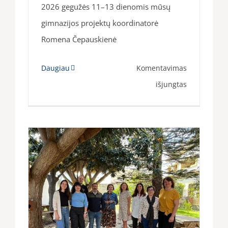
2026 gegužės 11–13 dienomis mūsų
gimnazijos projektų koordinatorė
Romena Čepauskienė
Daugiau
Komentavimas
įraše
išjungtas
Darbo
stebėjimo
vizitas
Valensijos
regione