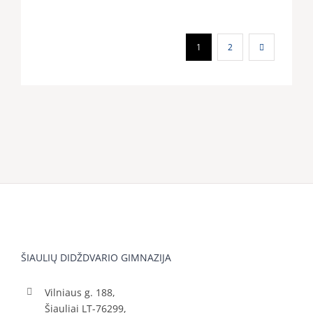
darbo
stebėjimo
1
2
vizitas
Ispanijoje:
naujos
patirtys
ir
kompetenci
ŠIAULIŲ DIDŽDVARIO GIMNAZIJA
Vilniaus g. 188,
Šiauliai LT-76299,