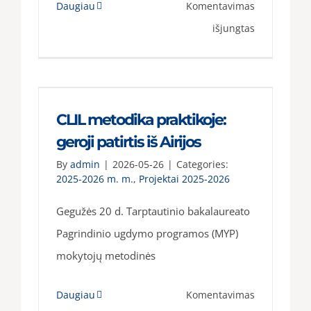
Daugiau
Komentavimas
įraše
išjungtas
Gimnazijos
bendruome
pristatyti
Erasmus+
CLIL metodika praktikoje:
projektų
geroji patirtis iš Airijos
pasiekimai
By
admin
|
2026-05-26
|
Categories:
2025-2026 m. m.
,
Projektai 2025-2026
ir
ateities
Gegužės 20 d. Tarptautinio bakalaureato
planai
Pagrindinio ugdymo programos (MYP)
mokytojų metodinės
Daugiau
Komentavimas