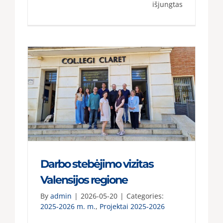
įraše
išjungtas
CLIL
metodika
praktikoje:
geroji
patirtis
iš
Airijos
Darbo stebėjimo vizitas
Valensijos regione
By
admin
|
2026-05-20
|
Categories:
2025-2026 m. m.
,
Projektai 2025-2026