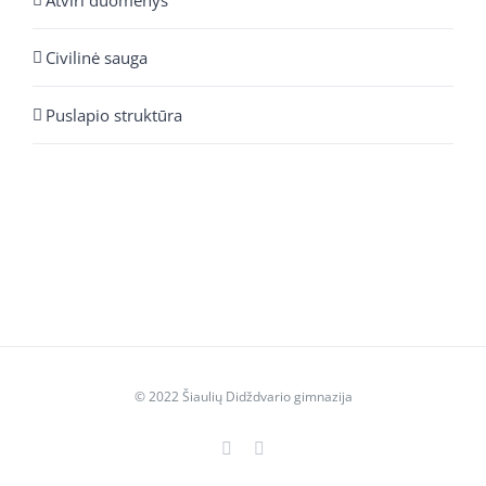
Atviri duomenys
Civilinė sauga
Puslapio struktūra
© 2022 Šiaulių Didždvario gimnazija
Facebook
YouTube