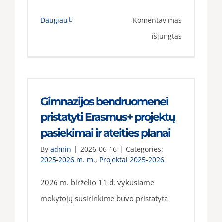
Daugiau
Komentavimas
įraše
išjungtas
Europos
solidarumo
korpuso
savanoris
Gimnazijos bendruomenei
Didždvario
pristatyti Erasmus+ projektų
gimnazijoje
pasiekimai ir ateities planai
By
admin
|
2026-06-16
|
Categories:
2025-2026 m. m.
,
Projektai 2025-2026
2026 m. birželio 11 d. vykusiame
mokytojų susirinkime buvo pristatyta