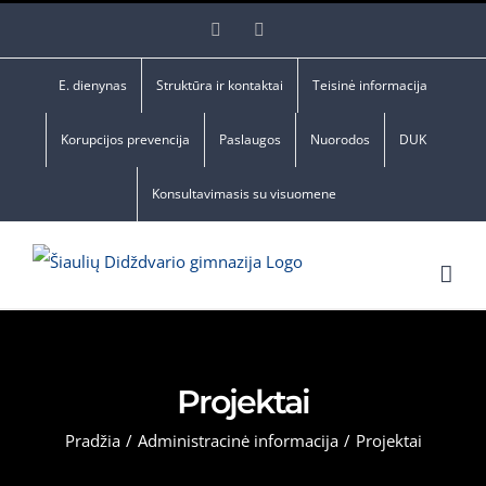
Skip
Facebook
YouTube
to
content
E. dienynas
Struktūra ir kontaktai
Teisinė informacija
Korupcijos prevencija
Paslaugos
Nuorodos
DUK
Konsultavimasis su visuomene
Projektai
Pradžia
/
Administracinė informacija
/
Projektai