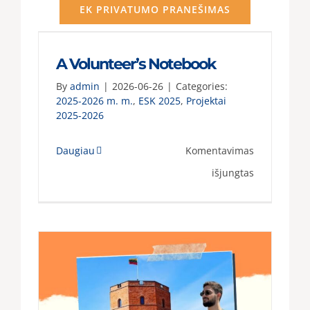
EK PRIVATUMO PRANEŠIMAS
A Volunteer’s Notebook
By
admin
|
2026-06-26
|
Categories:
2025-2026 m. m.
,
ESK 2025
,
Projektai
2025-2026
Daugiau
Komentavimas
įraše
išjungtas
A
Volunteer’s
Notebook