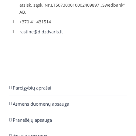
atsisk. sąsk. Nr.LT507300010002409897 „Swedbank“
AB.
+370 41 431514
rastine@didzdvaris.lt
Pareigybių aprašai
Asmens duomenų apsauga
Pranešėjų apsauga