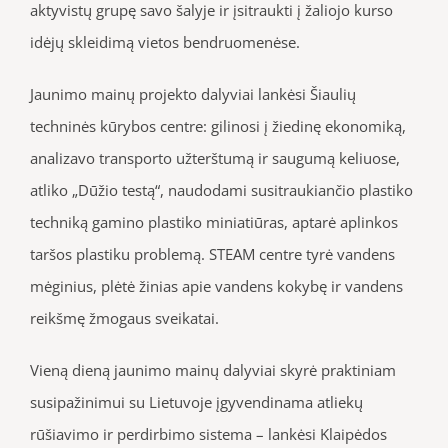
aktyvistų grupę savo šalyje ir įsitraukti į žaliojo kurso
idėjų skleidimą vietos bendruomenėse.
Jaunimo mainų projekto dalyviai lankėsi Šiaulių
techninės kūrybos centre: gilinosi į žiedinę ekonomiką,
analizavo transporto užterštumą ir saugumą keliuose,
atliko „Dūžio testą“, naudodami susitraukiančio plastiko
techniką gamino plastiko miniatiūras, aptarė aplinkos
taršos plastiku problemą. STEAM centre tyrė vandens
mėginius, plėtė žinias apie vandens kokybę ir vandens
reikšmę žmogaus sveikatai.
Vieną dieną jaunimo mainų dalyviai skyrė praktiniam
susipažinimui su Lietuvoje įgyvendinama atliekų
rūšiavimo ir perdirbimo sistema – lankėsi Klaipėdos