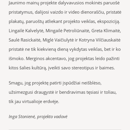
Jaunimo mainų projekte dalyvavusios mokinės paruošė
pristatymus, dalijosi vaizdo ir video dienoraščiu, pristatė
plakatų, paruoštų atliekant projekto veiklas, ekspoziciją.
Lingailė Kalvelytė, Mingailė Petroliūnaitė, Greta Klimaitė,
Saulė Rasickaitė, Miglė Vaičiulytė ir Kotryna Vilčiauskaitė
pristatė ne tik kiekvieną dieną vykdytas veiklas, bet ir ko
išmoko. Merginos akcentavo, jog projektas leido pažinti
kitos šalies kultūrą, įveikti savo stereotipus ir baimes.
Smagu, jog projektę patirti įspūdžiai neišblėso,
užsimezgusi draugystė ir bendravimas tęsiasi ir toliau,
tik jau virtualioje erdvėje.
Inga Stonienė, projekto vadovė