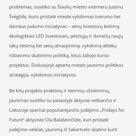
problemas, susitiko su Šiaulių miesto vicemeru Justinu
Švėgžda, kuris pristatė mieste vykdomas tvarumo bei
darnaus judumo iniciatyvas – senų šviestuvų keitimą
ekologiškais LED šviestuvais, pėsčiųjų ir dviračių naujų
takų tiesimą bei senų atnaujinimą, vykdomą atliekų
rūšiavimo skatinimo politiką, kitus žaliojo kurso
projektus. Diskusijoje aptarta miesto jaunimo politikos
strategija, vykdomos iniciatyvos.
Be kitų projekto praktinių ir teorinių užsiėmimų,
jaunimas susitiko su pasaulyje aktyviai veikiančio ir
Lietuvoje sparčiai populiarėjančio judėjimo „Fridays for
Future“ aktyviste Ūla Balaševičiūte, kuri pristatė
judėjimo veiklas, jaunimą iš Sakartvelo skatino kurti