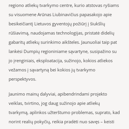
regiono atliekų tvarkymo centre, kurio atstovas ryšiams
su visuomene Arūnas Liubinavičius papasakojo apie
besikeičiantį Lietuvos gyventojų požiūrį į šiukšlių
rūšiavimą, naudojamas technologijas, pristatė didelių
gabaritų atliekų surinkimo aikšteles. Jaunuoliai taip pat
lankėsi Dumpių regioniniame sąvartyne, susipažino su
jo įrenginiais, eksploatacija, sužinojo, kokios atliekos
vežamos į sąvartyną bei kokios jų tvarkymo
perspektyvos.
Jaunimo mainų dalyviai, apibendrindami projekto
veiklas, tvirtino, jog daug sužinojo apie atliekų
tvarkymą, aplinkos užterštumo problemas, suprato, kad
norint realių pokyčių, reikia pradėti nuo savęs – keisti