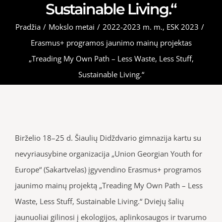
Sustainable Living.“
Pradžia
/
Mokslo metai
/
2022-2023 m. m.
,
ESK 2023
/
Erasmus+ programos jaunimo mainų projektas
„Treading My Own Path – Less Waste, Less Stuff,
Sustainable Living.“
Birželio 18–25 d. Šiaulių Didždvario gimnazija kartu su
nevyriausybine organizacija „Union Georgian Youth for
Europe“ (Sakartvelas) įgyvendino Erasmus+ programos
jaunimo mainų projektą „Treading My Own Path – Less
Waste, Less Stuff, Sustainable Living.“ Dviejų šalių
jaunuoliai gilinosi į ekologijos, aplinkosaugos ir tvarumo