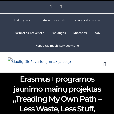
Skip
Facebook
YouTube
to
content
E. dienynas
Struktūra ir kontaktai
Teisinė informacija
Korupcijos prevencija
Paslaugos
Nuorodos
DUK
Konsultavimasis su visuomene
Erasmus+ programos
jaunimo mainų projektas
„Treading My Own Path –
Less Waste, Less Stuff,