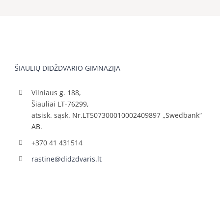
ŠIAULIŲ DIDŽDVARIO GIMNAZIJA
Vilniaus g. 188,
Šiauliai LT-76299,
atsisk. sąsk. Nr.LT507300010002409897 „Swedbank“
AB.
+370 41 431514
rastine@didzdvaris.lt