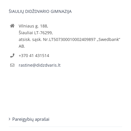
ŠIAULIŲ DIDŽDVARIO GIMNAZIJA
Vilniaus g. 188,
Šiauliai LT-76299,
atsisk. sąsk. Nr.LT507300010002409897 „Swedbank“
AB.
+370 41 431514
rastine@didzdvaris.lt
Pareigybių aprašai