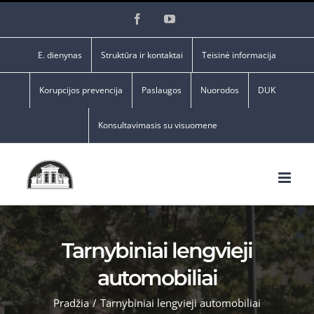
Skip
Facebook
YouTube
to
content
E. dienynas
Struktūra ir kontaktai
Teisinė informacija
Korupcijos prevencija
Paslaugos
Nuorodos
DUK
Konsultavimasis su visuomene
Tarnybiniai lengvieji
automobiliai
Pradžia
/
Tarnybiniai lengvieji automobiliai