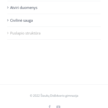
Atviri duomenys
Civilinė sauga
Puslapio struktūra
© 2022 Šiaulių Didždvario gimnazija
Facebook
YouTube