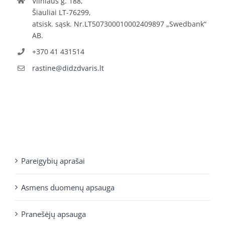
Vilniaus g. 188,
Šiauliai LT-76299,
atsisk. sąsk. Nr.LT507300010002409897 „Swedbank“
AB.
+370 41 431514
rastine@didzdvaris.lt
Pareigybių aprašai
Asmens duomenų apsauga
Pranešėjų apsauga