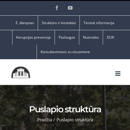
Skip
Facebook
YouTube
to
content
E. dienynas
Struktūra ir kontaktai
Teisinė informacija
Korupcijos prevencija
Paslaugos
Nuorodos
DUK
Konsultavimasis su visuomene
Puslapio struktūra
Pradžia
/
Puslapio struktūra