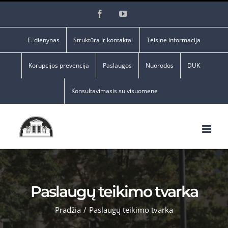
Skip
Facebook
YouTube
to
content
E. dienynas
Struktūra ir kontaktai
Teisinė informacija
Korupcijos prevencija
Paslaugos
Nuorodos
DUK
Konsultavimasis su visuomene
Paslaugų teikimo tvarka
Pradžia
/
Paslaugų teikimo tvarka