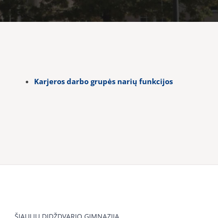
Karjeros darbo grupės narių funkcijos
ŠIAULIŲ DIDŽDVARIO GIMNAZIJA