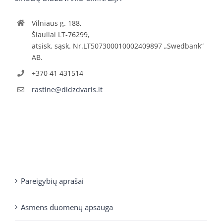
Vilniaus g. 188,
Šiauliai LT-76299,
atsisk. sąsk. Nr.LT507300010002409897 „Swedbank“
AB.
+370 41 431514
rastine@didzdvaris.lt
Pareigybių aprašai
Asmens duomenų apsauga