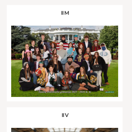
II M
II V