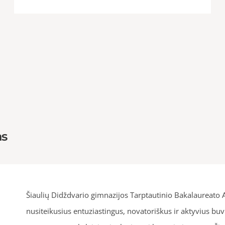
as
Šiaulių Didždvario gimnazijos Tarptautinio Bakalaureato Al
nusiteikusius entuziastingus, novatoriškus ir aktyvius b