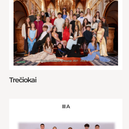
Trečiokai
III A