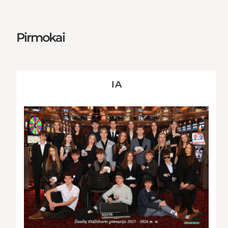
Pirmokai
I A