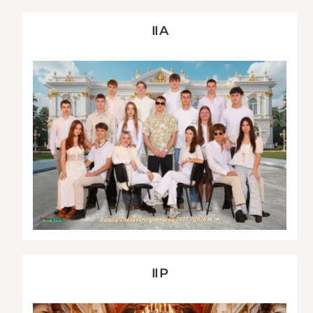
II A
II P