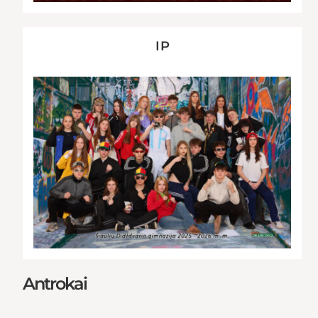
I P
Antrokai