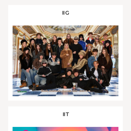
II G
II T