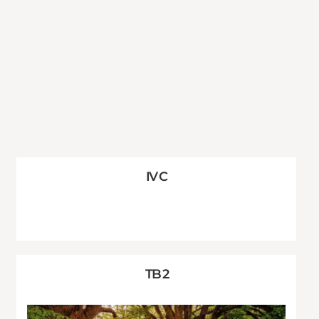
IV C
TB 2