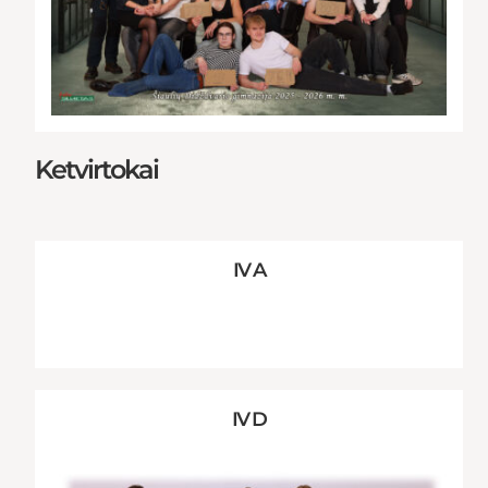
Ketvirtokai
IV A
IV D