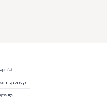
 aprašai
uomenų apsauga
apsauga