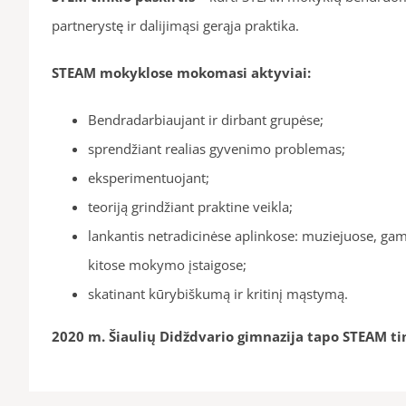
partnerystę ir dalijimąsi gerąja praktika.
STEAM mokyklose mokomasi aktyviai:
Bendradarbiaujant ir dirbant grupėse;
sprendžiant realias gyvenimo problemas;
eksperimentuojant;
teoriją grindžiant praktine veikla;
lankantis netradicinėse aplinkose: muziejuose, g
kitose mokymo įstaigose;
skatinant kūrybiškumą ir kritinį mąstymą.
2020 m. Šiaulių Didždvario gimnazija tapo STEAM ti