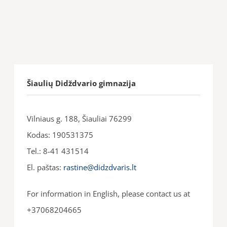
Šiaulių Didždvario gimnazija
Vilniaus g. 188, Šiauliai 76299
Kodas: 190531375
Tel.: 8-41 431514
El. paštas:
rastine@didzdvaris.lt
For information in English, please contact us at
+37068204665