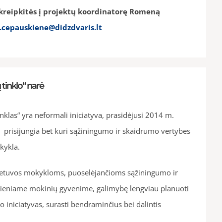
kreipkitės į projektų koordinatorę Romeną
cepauskiene@didzdvaris.lt
tinklo“ narė
klas“ yra neformali iniciatyva, prasidėjusi 2014 m.
s prisijungia bet kuri sąžiningumo ir skaidrumo vertybes
kykla.
i Lietuvos mokykloms, puoselėjančioms sąžiningumo ir
ieniame mokinių gyvenime, galimybę lengviau planuoti
o iniciatyvas, surasti bendraminčius bei dalintis