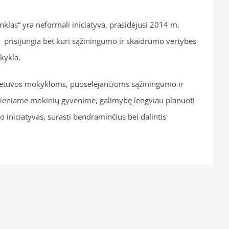
klas“ yra neformali iniciatyva, prasidėjusi 2014 m.
s prisijungia bet kuri sąžiningumo ir skaidrumo vertybes
kykla.
i Lietuvos mokykloms, puoselėjančioms sąžiningumo ir
ieniame mokinių gyvenime, galimybę lengviau planuoti
o iniciatyvas, surasti bendraminčius bei dalintis