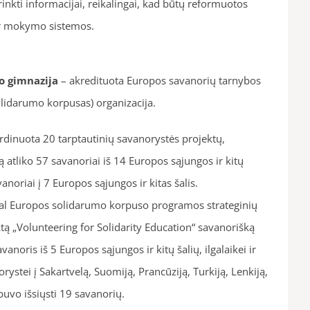
rinkti informacijai, reikalingai, kad būtų reformuotos
ir mokymo sistemos.
o gimnazija
– akredituota Europos savanorių tarnybos
lidarumo korpusas) organizacija.
inuota 20 tarptautinių savanorystės projektų,
 atliko 57 savanoriai iš 14 Europos sąjungos ir kitų
vanoriai į 7 Europos sąjungos ir kitas šalis.
l Europos solidarumo korpuso programos strateginių
tą „Volunteering for Solidarity Education“ savanorišką
vanoris iš 5 Europos sąjungos ir kitų šalių, ilgalaikei ir
ystei į Sakartvelą, Suomiją, Prancūziją, Turkiją, Lenkiją,
buvo išsiųsti 19 savanorių.