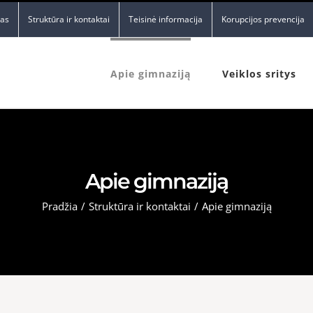
nas
Struktūra ir kontaktai
Teisinė informacija
Korupcijos prevencija
Apie gimnaziją
Veiklos sritys
Apie gimnaziją
Pradžia
/
Struktūra ir kontaktai
/
Apie gimnaziją