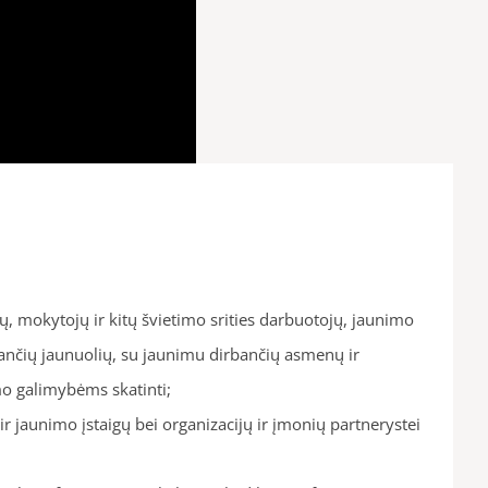
ų, mokytojų ir kitų švietimo srities darbuotojų, jaunimo
nčių jaunuolių, su jaunimu dirbančių asmenų ir
o galimybėms skatinti;
 jaunimo įstaigų bei organizacijų ir įmonių partnerystei