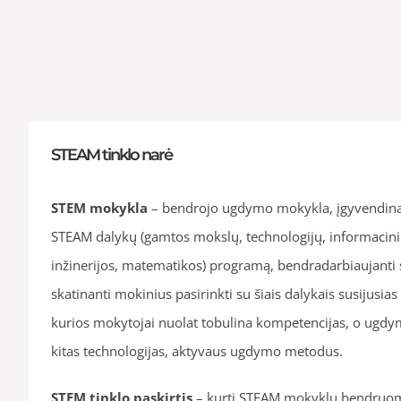
STEAM tinklo narė
STEM mokykla
– bendrojo ugdymo mokykla, įgyvendinan
STEAM dalykų (gamtos mokslų, technologijų, informacini
inžinerijos, matematikos) programą, bendradarbiaujanti s
skatinanti mokinius pasirinkti su šiais dalykais susijusias
kurios mokytojai nuolat tobulina kompetencijas, o ugdy
kitas technologijas, aktyvaus ugdymo metodus.
STEM tinklo paskirtis
– kurti STEAM mokyklų bendruom