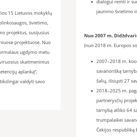
dialogui remti ir su
jaunimo švietimo 
čios 15 Lietuvos mokyklų
aplinkosaugos, švietimo,
mo projektus, susijusius
Nuo 2007 m.
Didždvari
iniuose projektuose. Nuo
(nuo 2018 m. Europos so
eformalaus ugdymo metu
2007–2018 m. koord
viruosius skaitmeninius
savanorišką tarnybą
etencijų aplanką“,
šalių, išsiųsti 27 sa
ikslingai valdyti savo
2018–2025 m. paga
partnerysčių projek
tarnybą atliko 64 sa
trumpalaikei savanor
Čekijos respubliką 