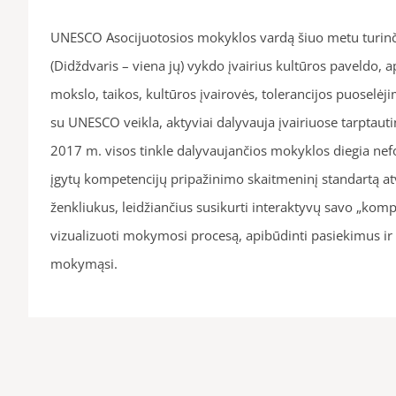
UNESCO Asocijuotosios mokyklos vardą šiuo metu turin
(Didždvaris – viena jų) vykdo įvairius kultūros paveldo, 
mokslo, taikos, kultūros įvairovės, tolerancijos puoselėji
su UNESCO veikla, aktyviai dalyvauja įvairiuose tarptaut
2017 m. visos tinkle dalyvaujančios mokyklos diegia n
įgytų kompetencijų pripažinimo skaitmeninį standartą at
ženkliukus, leidžiančius susikurti interaktyvų savo „komp
vizualizuoti mokymosi procesą, apibūdinti pasiekimus ir t
mokymąsi.