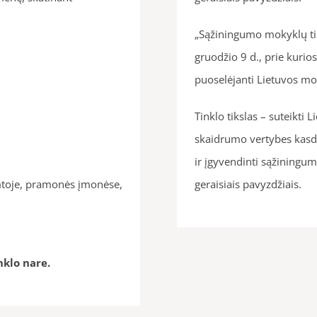
„Sąžiningumo mokyklų tin
gruodžio 9 d., prie kurio
puoselėjanti Lietuvos mo
Tinklo tikslas – suteikt
skaidrumo vertybes kasd
ir įgyvendinti sąžiningum
amtoje, pramonės įmonėse,
geraisiais pavyzdžiais.
nklo nare.