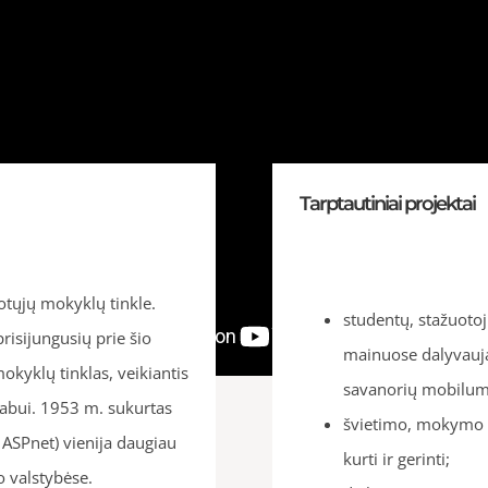
Tarptautiniai projektai
tųjų mokyklų tinkle.
studentų, stažuotoj
risijungusių prie šio
mainuose dalyvauja
mokyklų tinklas, veikiantis
savanorių mobilum
 labui. 1953 m. sukurtas
švietimo, mokymo ir
ASPnet) vienija daugiau
kurti ir gerinti;
o valstybėse.