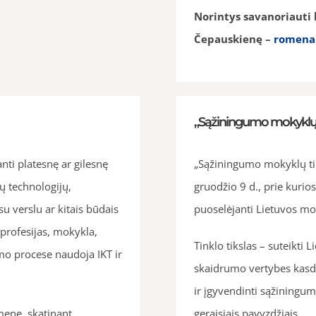
Norintys savanoriauti 
Čepauskienę –
romena.
„Sąžiningumo mokyklų 
ti platesnę ar gilesnę
„Sąžiningumo mokyklų tin
ų technologijų,
gruodžio 9 d., prie kurio
u verslu ar kitais būdais
puoselėjanti Lietuvos mo
 profesijas, mokykla,
Tinklo tikslas – suteikt
mo procese naudoja IKT ir
skaidrumo vertybes kasd
ir įgyvendinti sąžiningum
enę, skatinant
geraisiais pavyzdžiais.