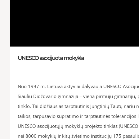
UNESCO asocijuota mokykla
Nuo 1997 m. Lietuva aktyviai dalyvauja UNESCO Asocijuo
Šiaulių Didždvario gimnazija – viena pirmųjų gimnazijų, p
tinklo. Tai didžiausias tarptautinis Jungtinių Tautų narių 
taikos, tarpusavio supratimo ir tarptautinės tolerancijos
UNESCO asocijuotųjų mokyklų projekto tinklas (UNESCO 
nei 8000 mokyklų ir kitų švietimo institucijų 175 pasauli