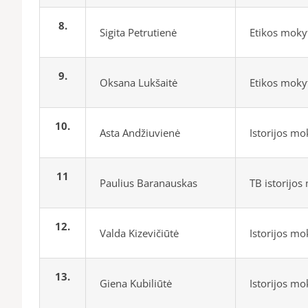
8.
Sigita Petrutienė
Etikos moky
9.
Oksana Lukšaitė
Etikos moky
10.
Asta Andžiuvienė
Istorijos m
11
Paulius Baranauskas
TB istorijo
12.
Valda Kizevičiūtė
Istorijos m
13.
Giena Kubiliūtė
Istorijos m