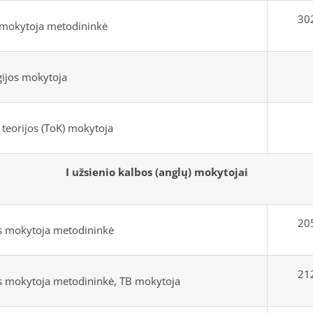
302
 mokytoja metodininkė
gijos mokytoja
teorijos (ToK) mokytoja
I užsienio kalbos (anglų) mokytojai
205
s mokytoja metodininkė
212
s mokytoja metodininkė, TB mokytoja