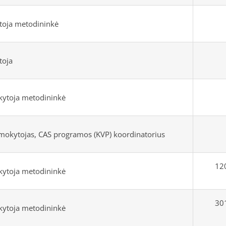
toja metodininkė
toja
okytoja metodininkė
s mokytojas, CAS programos (KVP) koordinatorius
120
okytoja metodininkė
301
okytoja metodininkė