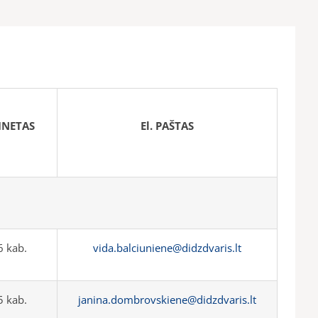
INETAS
El. PAŠTAS
 kab.
vida.balciuniene@didzdvaris.lt
 kab.
janina.dombrovskiene@didzdvaris.lt