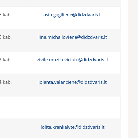
 kab.
asta.gagiliene@didzdvaris.lt
 kab.
lina.michailoviene@didzdvaris.lt
 kab.
zivile.muzikeviciute@didzdvaris.lt
 kab.
jolanta.valanciene@didzdvaris.lt
lolita.krankalyte@didzdvaris.lt