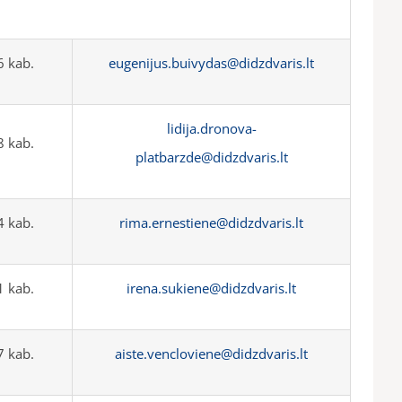
 kab.
eugenijus.buivydas@didzdvaris.lt
lidija.dronova-
 kab.
platbarzde@didzdvaris.lt
 kab.
rima.ernestiene@didzdvaris.lt
 kab.
irena.sukiene@didzdvaris.lt
 kab.
aiste.vencloviene@didzdvaris.lt