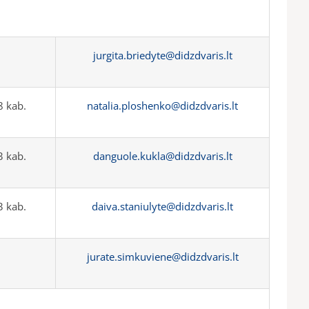
jurgita.briedyte@didzdvaris.lt
 kab.
natalia.ploshenko@didzdvaris.lt
 kab.
danguole.kukla@didzdvaris.lt
 kab.
daiva.staniulyte@didzdvaris.lt
jurate.simkuviene@didzdvaris.lt