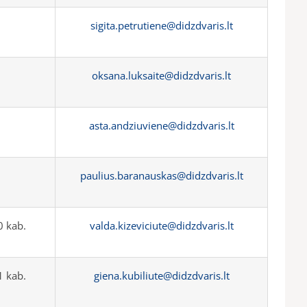
sigita.petrutiene@didzdvaris.lt
oksana.luksaite@didzdvaris.lt
asta.andziuviene@didzdvaris.lt
paulius.baranauskas@didzdvaris.lt
 kab.
valda.kizeviciute@didzdvaris.lt
 kab.
giena.kubiliute@didzdvaris.lt