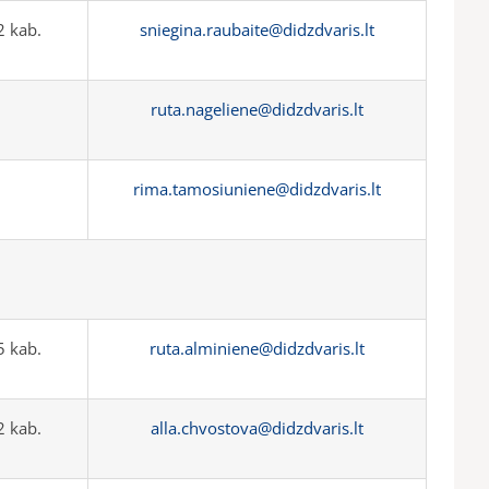
 kab.
sniegina.raubaite@didzdvaris.lt
ruta.nageliene@didzdvaris.lt
rima.tamosiuniene@didzdvaris.lt
 kab.
ruta.alminiene@didzdvaris.lt
 kab.
alla.chvostova@didzdvaris.lt