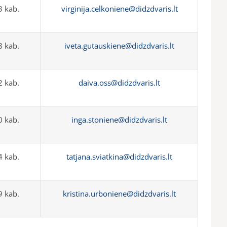
 kab.
virginija.celkoniene@didzdvaris.lt
 kab.
iveta.gutauskiene@didzdvaris.lt
 kab.
daiva.oss@didzdvaris.lt
 kab.
inga.stoniene@didzdvaris.lt
 kab.
tatjana.sviatkina@didzdvaris.lt
 kab.
kristina.urboniene@didzdvaris.lt