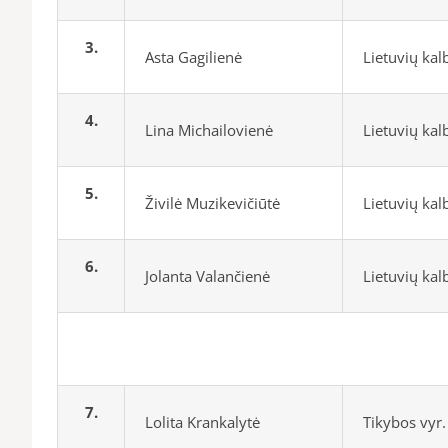
3.
Asta Gagilienė
Lietuvių ka
4.
Lina Michailovienė
Lietuvių ka
5.
Živilė Muzikevičiūtė
Lietuvių ka
6.
Jolanta Valančienė
Lietuvių ka
7.
Lolita Krankalytė
Tikybos vyr