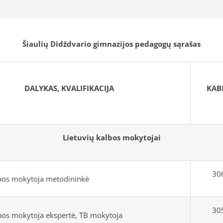
Šiaulių Didždvario gimnazijos pedagogų sąrašas
DALYKAS, KVALIFIKACIJA
KAB
Lietuvių kalbos mokytojai
306
lbos mokytoja metodininkė
305
lbos mokytoja ekspertė, TB mokytoja