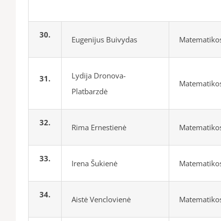
30.
Eugenijus Buivydas
Matematiko
Lydija Dronova-
31.
Matematiko
Platbarzdė
32.
Rima Ernestienė
Matematikos
33.
Irena Šukienė
Matematikos
34.
Aistė Venclovienė
Matematikos