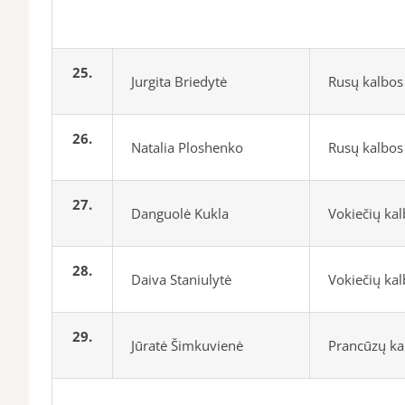
25.
Jurgita Briedytė
Rusų kalbos
26.
Natalia Ploshenko
Rusų kalbos
27.
Danguolė Kukla
Vokiečių ka
28.
Daiva Staniulytė
Vokiečių ka
29.
Jūratė Šimkuvienė
Prancūzų ka