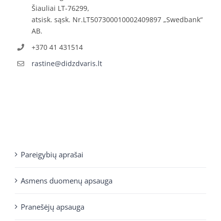
Šiauliai LT-76299,
atsisk. sąsk. Nr.LT507300010002409897 „Swedbank“
AB.
+370 41 431514
rastine@didzdvaris.lt
Pareigybių aprašai
Asmens duomenų apsauga
Pranešėjų apsauga