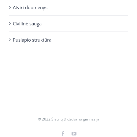
Atviri duomenys
Civilinė sauga
Puslapio struktūra
© 2022 Šiaulių Didždvario gimnazija
Facebook
YouTube