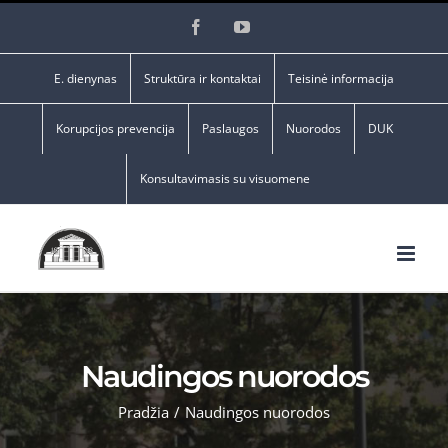
Skip
Facebook
YouTube
to
content
E. dienynas
Struktūra ir kontaktai
Teisinė informacija
Korupcijos prevencija
Paslaugos
Nuorodos
DUK
Konsultavimasis su visuomene
Naudingos nuorodos
Pradžia
/
Naudingos nuorodos