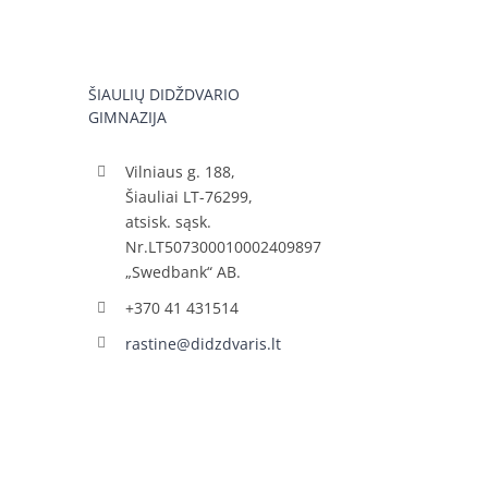
ŠIAULIŲ DIDŽDVARIO
GIMNAZIJA
Vilniaus g. 188,
Šiauliai LT-76299,
atsisk. sąsk.
Nr.LT507300010002409897
„Swedbank“ AB.
+370 41 431514
rastine@didzdvaris.lt