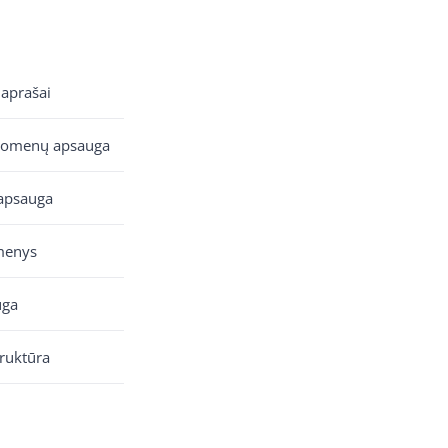
 aprašai
uomenų apsauga
apsauga
menys
uga
truktūra