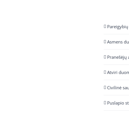
Pareigybių
Asmens d
Pranešėjų 
Atviri duo
Civilinė sa
Puslapio s