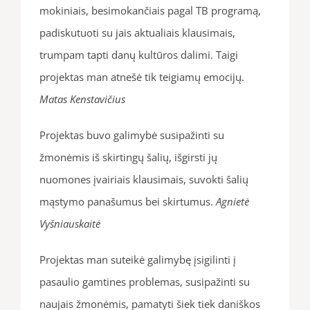
mokiniais, besimokančiais pagal TB programą,
padiskutuoti su jais aktualiais klausimais,
trumpam tapti danų kultūros dalimi. Taigi
projektas man atnešė tik teigiamų emocijų.
Matas Kenstavičius
Projektas buvo galimybė susipažinti su
žmonėmis iš skirtingų šalių, išgirsti jų
nuomones įvairiais klausimais, suvokti šalių
mąstymo panašumus bei skirtumus.
Agnietė
Vyšniauskaitė
Projektas man suteikė galimybę įsigilinti į
pasaulio gamtines problemas, susipažinti su
naujais žmonėmis, pamatyti šiek tiek daniškos