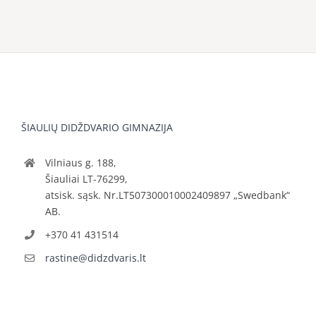
ŠIAULIŲ DIDŽDVARIO GIMNAZIJA
Vilniaus g. 188,
Šiauliai LT-76299,
atsisk. sąsk. Nr.LT507300010002409897 „Swedbank“
AB.
+370 41 431514
rastine@didzdvaris.lt