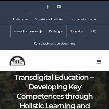
Skip
Facebook
YouTube
to
content
E. dienynas
Struktūra ir kontaktai
Teisinė informacija
Korupcijos prevencija
Paslaugos
Nuorodos
DUK
Konsultavimasis su visuomene
Transdigital Education –
Developing Key
Competences through
Holistic Learning and