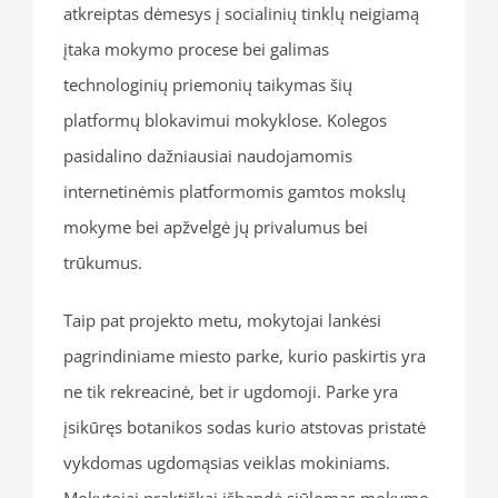
atkreiptas dėmesys į socialinių tinklų neigiamą
įtaka mokymo procese bei galimas
technologinių priemonių taikymas šių
platformų blokavimui mokyklose. Kolegos
pasidalino dažniausiai naudojamomis
internetinėmis platformomis gamtos mokslų
mokyme bei apžvelgė jų privalumus bei
trūkumus.
Taip pat projekto metu, mokytojai lankėsi
pagrindiniame miesto parke, kurio paskirtis yra
ne tik rekreacinė, bet ir ugdomoji. Parke yra
įsikūręs botanikos sodas kurio atstovas pristatė
vykdomas ugdomąsias veiklas mokiniams.
Mokytojai praktiškai išbandė siūlomas mokymo