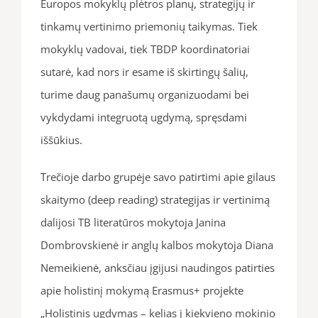
Europos mokyklų plėtros planų, strategijų ir
tinkamų vertinimo priemonių taikymas. Tiek
mokyklų vadovai, tiek TBDP koordinatoriai
sutarė, kad nors ir esame iš skirtingų šalių,
turime daug panašumų organizuodami bei
vykdydami integruotą ugdymą, spręsdami
iššūkius.
Trečioje darbo grupėje savo patirtimi apie gilaus
skaitymo (deep reading) strategijas ir vertinimą
dalijosi TB literatūros mokytoja Janina
Dombrovskienė ir anglų kalbos mokytoja Diana
Nemeikienė, anksčiau įgijusi naudingos patirties
apie holistinį mokymą Erasmus+ projekte
„Holistinis ugdymas – kelias į kiekvieno mokinio