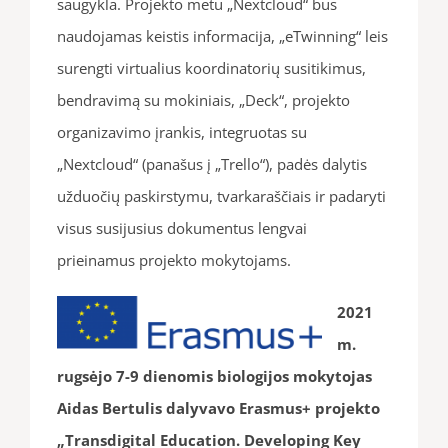
saugykla. Projekto metu „Nextcloud“ bus
naudojamas keistis informacija, „eTwinning“ leis
surengti virtualius koordinatorių susitikimus,
bendravimą su mokiniais, „Deck“, projekto
organizavimo įrankis, integruotas su
„Nextcloud“ (panašus į „Trello“), padės dalytis
užduočių paskirstymu, tvarkaraščiais ir padaryti
visus susijusius dokumentus lengvai
prieinamus projekto mokytojams.
2021
m.
rugsėjo 7-9 dienomis biologijos mokytojas
Aidas Bertulis dalyvavo Erasmus+ projekto
„Transdigital Education. Developing Key