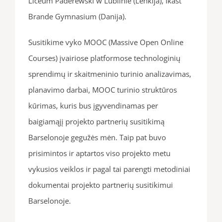
Liceum Paderewski w Lublinie (Lenkija), Ikast
Brande Gymnasium (Danija).
Susitikime vyko MOOC (Massive Open Online
Courses) įvairiose platformose technologinių
sprendimų ir skaitmeninio turinio analizavimas,
planavimo darbai, MOOC turinio struktūros
kūrimas, kuris bus įgyvendinamas per
baigiamąjį projekto partnerių susitikimą
Barselonoje gegužės mėn. Taip pat buvo
prisimintos ir aptartos viso projekto metu
vykusios veiklos ir pagal tai parengti metodiniai
dokumentai projekto partnerių susitikimui
Barselonoje.