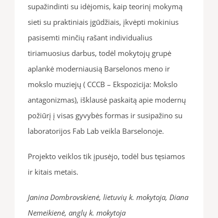
supažindinti su idėjomis, kaip teorinį mokymą
sieti su praktiniais įgūdžiais, įkvėpti mokinius
pasisemti minčių rašant individualius
tiriamuosius darbus, todėl mokytojų grupė
aplankė moderniausią Barselonos meno ir
mokslo muziejų ( CCCB – Ekspozicija: Mokslo
antagonizmas), išklausė paskaitą apie modernų
požiūrį į visas gyvybės formas ir susipažino su
laboratorijos Fab Lab veikla Barselonoje.
Projekto veiklos tik įpusėjo, todėl bus tęsiamos
ir kitais metais.
Janina Dombrovskienė, lietuvių k. mokytoja, Diana
Nemeikienė, anglų k. mokytoja