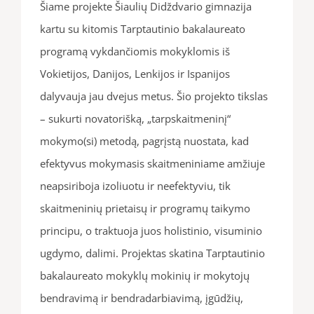
Šiame projekte Šiaulių Didždvario gimnazija
kartu su kitomis Tarptautinio bakalaureato
programą vykdančiomis mokyklomis iš
Vokietijos, Danijos, Lenkijos ir Ispanijos
dalyvauja jau dvejus metus. Šio projekto tikslas
– sukurti novatorišką, „tarpskaitmeninį“
mokymo(si) metodą, pagrįstą nuostata, kad
efektyvus mokymasis skaitmeniniame amžiuje
neapsiriboja izoliuotu ir neefektyviu, tik
skaitmeninių prietaisų ir programų taikymo
principu, o traktuoja juos holistinio, visuminio
ugdymo, dalimi. Projektas skatina Tarptautinio
bakalaureato mokyklų mokinių ir mokytojų
bendravimą ir bendradarbiavimą, įgūdžių,