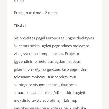
Projekto trukmė – 2 metai.
Tikslai
Šis projektas pagal Europos sąjungos direktyvas
švietimui siekia ugdyti pagrindines mokymosi
visą gyvenimą kompetencijas. Projekto
įgyvendinimo metu bus ugdomi atidaus
giluminio skaitymo įgūdžiai, kaip pagrindas
tolesniam mokymuisi ir bendravimui
skirtingose visuomenės ir kultūrinėse
situacijose, analitiniai įgūdžiai, skirti ugdyti
mokslinių tekstų supratimą ir kūrimą,
pasitikėjimą savimi ir kritišką bei kūrybišką