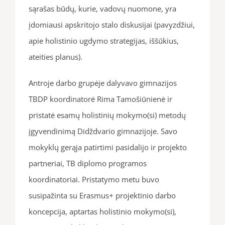
sąrašas būdų, kurie, vadovų nuomone, yra
įdomiausi apskritojo stalo diskusijai (pavyzdžiui,
apie holistinio ugdymo strategijas, iššūkius,
ateities planus).
Antroje darbo grupėje dalyvavo gimnazijos
TBDP koordinatorė Rima Tamošiūnienė ir
pristatė esamų holistinių mokymo(si) metodų
įgyvendinimą Didždvario gimnazijoje. Savo
mokyklų gerąja patirtimi pasidalijo ir projekto
partneriai, TB diplomo programos
koordinatoriai. Pristatymo metu buvo
susipažinta su Erasmus+ projektinio darbo
koncepcija, aptartas holistinio mokymo(si),