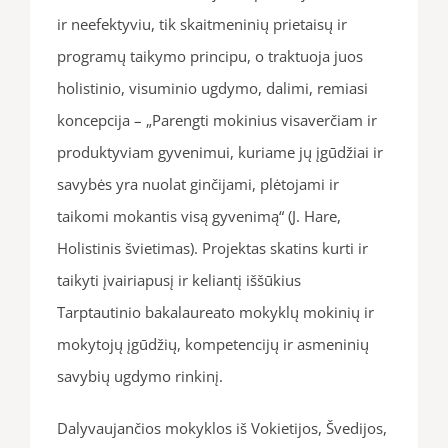
ir neefektyviu, tik skaitmeninių prietaisų ir
programų taikymo principu, o traktuoja juos
holistinio, visuminio ugdymo, dalimi, remiasi
koncepcija – „Parengti mokinius visaverčiam ir
produktyviam gyvenimui, kuriame jų įgūdžiai ir
savybės yra nuolat ginčijami, plėtojami ir
taikomi mokantis visą gyvenimą“ (J. Hare,
Holistinis švietimas). Projektas skatins kurti ir
taikyti įvairiapusį ir keliantį iššūkius
Tarptautinio bakalaureato mokyklų mokinių ir
mokytojų įgūdžių, kompetencijų ir asmeninių
savybių ugdymo rinkinį.
Dalyvaujančios mokyklos iš Vokietijos, Švedijos,