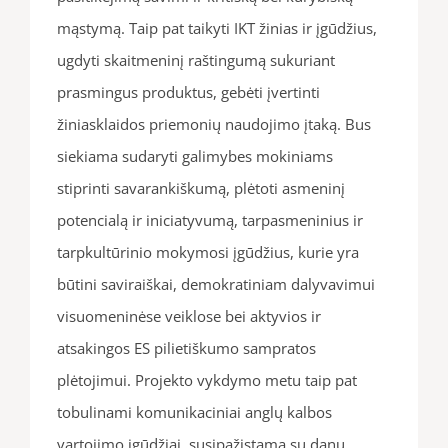
mąstymą. Taip pat taikyti IKT žinias ir įgūdžius,
ugdyti skaitmeninį raštingumą sukuriant
prasmingus produktus, gebėti įvertinti
žiniasklaidos priemonių naudojimo įtaką. Bus
siekiama sudaryti galimybes mokiniams
stiprinti savarankiškumą, plėtoti asmeninį
potencialą ir iniciatyvumą, tarpasmeninius ir
tarpkultūrinio mokymosi įgūdžius, kurie yra
būtini saviraiškai, demokratiniam dalyvavimui
visuomeninėse veiklose bei aktyvios ir
atsakingos ES pilietiškumo sampratos
plėtojimui. Projekto vykdymo metu taip pat
tobulinami komunikaciniai anglų kalbos
vartojimo įgūdžiai, susipažįstama su danų,