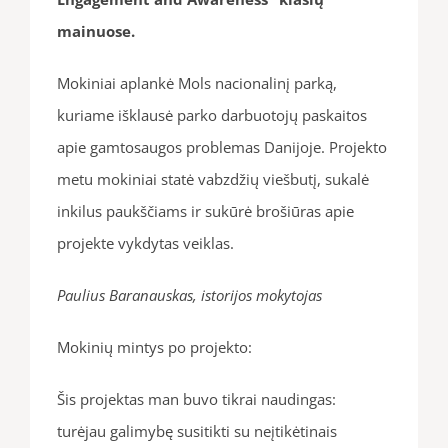
mainuose.
Mokiniai aplankė Mols nacionalinį parką,
kuriame išklausė parko darbuotojų paskaitos
apie gamtosaugos problemas Danijoje. Projekto
metu mokiniai statė vabzdžių viešbutį, sukalė
inkilus paukščiams ir sukūrė brošiūras apie
projekte vykdytas veiklas.
Paulius Baranauskas, istorijos mokytojas
Mokinių mintys po projekto:
Šis projektas man buvo tikrai naudingas:
turėjau galimybę susitikti su neįtikėtinais