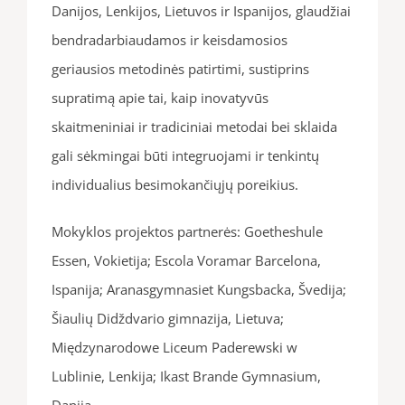
Danijos, Lenkijos, Lietuvos ir Ispanijos, glaudžiai
bendradarbiaudamos ir keisdamosios
geriausios metodinės patirtimi, sustiprins
supratimą apie tai, kaip inovatyvūs
skaitmeniniai ir tradiciniai metodai bei sklaida
gali sėkmingai būti integruojami ir tenkintų
individualius besimokančiųjų poreikius.
Mokyklos projektos partnerės: Goetheshule
Essen, Vokietija; Escola Voramar Barcelona,
Ispanija; Aranasgymnasiet Kungsbacka, Švedija;
Šiaulių Didždvario gimnazija, Lietuva;
Międzynarodowe Liceum Paderewski w
Lublinie, Lenkija;
Ikast Brande Gymnasium,
Danija.