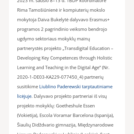
2023 m. sausio 8–13 d. TBDP koordinatorė
Rima Tamošiūnienė ir kompiuterių mokslo
mokytoja Daiva Bukelytė dalyvavo Erasmus+
programos 2 pagrindinio veiksmo bendrojo
ugdymo sektoriaus mokyklų mainų
partnerystės projekto „Transdigital Education –
Developing Key Competences through Holistic
Learning and Teaching in the Digital Age“ (Nr.
2020-1-DE03-KA229-077450_4) partnerių
susitikime
Liublino Paderewski tarptautiniame
licėjuje
. Dalyvavo projekto partneriai iš visų
projekto mokyklų: Goetheshule Essen
(Vokietija), Escola Voramar Barcelona (Ispanija),
Šiaulių Didždvario gimnazija, Międzynarodowe