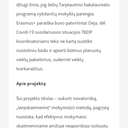
džiugi žinia, jog šešių Tarptautinio bakalaureato
programą vykdančių mokyklų parengta
Erasmus+ paraiška buvo patvirtinta! Deja, dėl
Covid-19 susidariusios situacijos TBDP
koordinatoriams teko ne kartą susitikti
nuotoliniu būdu ir aptarti būtinus planuotų
veiklų pakeitimus, suderinti veiklų
tvarkaraščius.
Apie projektą
Šio projekto tikslas – sukurti novatorišką,
„tarpskaitmeninį“ mokymo(si) metodą, pagrįstą
nuostata, kad efektyvus mokymasis
skaitmeniniame amžiuje neapsiriboja izoliuotu