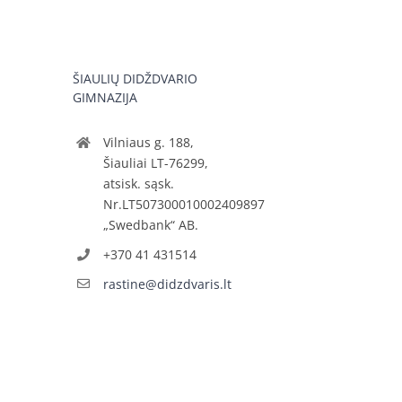
ŠIAULIŲ DIDŽDVARIO
GIMNAZIJA
Vilniaus g. 188,
Šiauliai LT-76299,
atsisk. sąsk.
Nr.LT507300010002409897
„Swedbank“ AB.
+370 41 431514
rastine@didzdvaris.lt