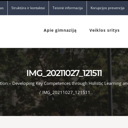
nas
Struktūra ir kontaktai
Teisinė informacija
Korupcijos prevencija
Apie gimnaziją
Veiklos sritys
IMG_20211027_121511
tion – Developing Key Competences through Holistic Learning and 
/
IMG_20211027_121511