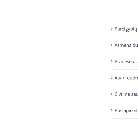
Pareigybių
Asmens d
Pranešėjų 
Atviri duo
Civilinė sa
Puslapio s