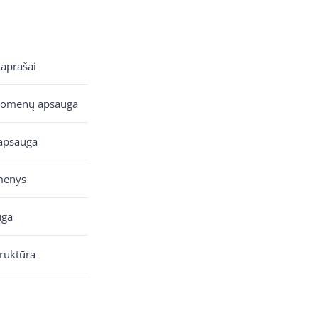
 aprašai
uomenų apsauga
apsauga
menys
uga
truktūra