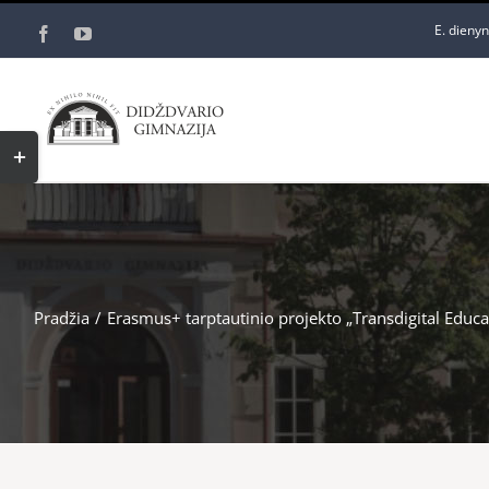
Skip
E. dieny
Facebook
YouTube
to
content
Toggle
Sliding
Bar
Area
Pradžia
/
Erasmus+ tarptautinio projekto „Transdigital Educa