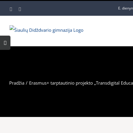
Skip
E. dieny
Facebook
YouTube
to
content
Toggle
Sliding
Bar
Area
Pradžia
/
Erasmus+ tarptautinio projekto „Transdigital Educa