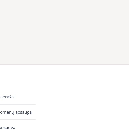
 aprašai
uomenų apsauga
apsauga