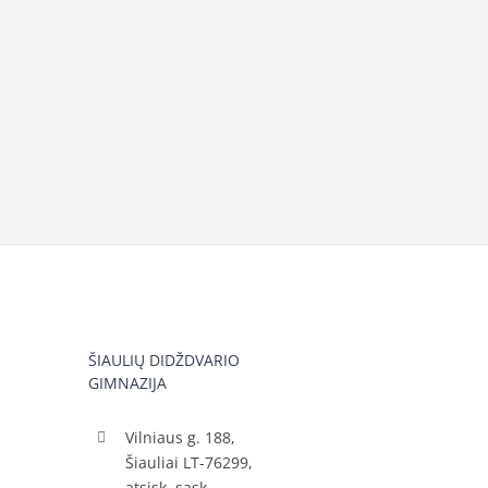
ŠIAULIŲ DIDŽDVARIO
GIMNAZIJA
Vilniaus g. 188,
Šiauliai LT-76299,
atsisk. sąsk.