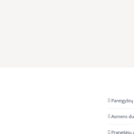
Pareigybių
Asmens d
Pranešėjų 