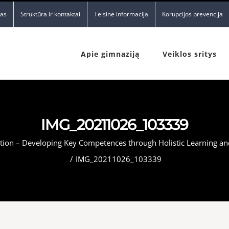
nas
Struktūra ir kontaktai
Teisinė informacija
Korupcijos prevencija
Apie gimnaziją
Veiklos sritys
IMG_20211026_103339
tion – Developing Key Competences through Holistic Learning and 
/
IMG_20211026_103339