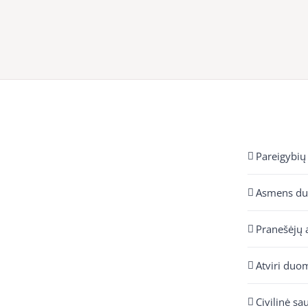
Pareigybių
Asmens d
Pranešėjų 
Atviri duo
Civilinė sa