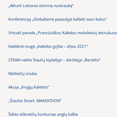
„Atkurk Lietuvos istorinę nuotrauką”
Konferenciją „Globaliame pasaulyje kalbėti savo balsu“
Virtuali paroda „Prancūziškos Kalėdos moksleivių atvirukuos
Kalėdinė mugė „Kalėdos grįžta – eXpo 2021“
STEAM veikla Šiaulių lopšelyje – darželyje „Berželis“
Maltiečių sriuba
Akcija „Knygų Kalėdos“
„Šiauliai Smart. MAKEATHON“
Šalies eilėraščių konkursas anglų kalba