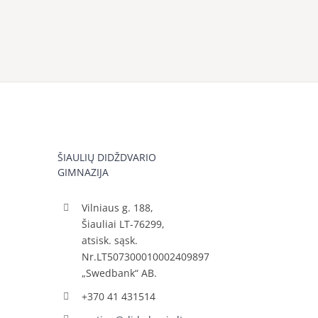
ŠIAULIŲ DIDŽDVARIO
GIMNAZIJA
Vilniaus g. 188,
Šiauliai LT-76299,
atsisk. sąsk.
Nr.LT507300010002409897
„Swedbank“ AB.
+370 41 431514