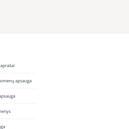
 aprašai
uomenų apsauga
apsauga
menys
uga