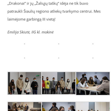
„Drakonai“ ir jų „Žaliųjų taškų“ idėja ne tik buvo
patraukli Šiaulių regiono atliekų tvarkymo centrui. Mes
laimėjome garbingą III vietą!
Emilija Skiutė, IIG kl. mokinė