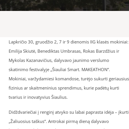
Lapkričio 30, gruodžio 2, 7 ir 9 dienomis IIG klasės mokiniai:
Emilija Skiutė, Benediktas Umbrasas, Rokas Barzdžius ir
Mykolas Kazanavičius, dalyvavo jaunimo verslumo
skatinimo festivalyje „Šiauliai Smart. MAKEATHON“.
Mokiniai, varžydamiesi komandose, turėjo sukurti geriausius
fizinius ar skaitmeninius sprendimus, kurie padėtų kurti
tvarius ir inovatyvius Šiaulius.
Didždvariečiai į renginį atvyko su labai paprasta idėja – įkurti
„Žaliuosius taškus“. Antrokai pirmą dieną dalyvavo