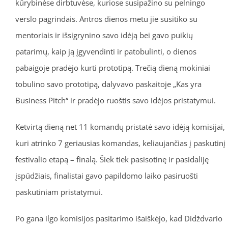
kūrybinėse dirbtuvėse, kuriose susipažino su pelningo
verslo pagrindais. Antros dienos metu jie susitiko su
mentoriais ir išsigrynino savo idėją bei gavo puikių
patarimų, kaip ją įgyvendinti ir patobulinti, o dienos
pabaigoje pradėjo kurti prototipą. Trečią dieną mokiniai
tobulino savo prototipą, dalyvavo paskaitoje „Kas yra
Business Pitch“ ir pradėjo ruoštis savo idėjos pristatymui.
Ketvirtą dieną net 11 komandų pristatė savo idėją komisijai,
kuri atrinko 7 geriausias komandas, keliaujančias į paskutinį
festivalio etapą – finalą. Šiek tiek pasisotinę ir pasidaliję
įspūdžiais, finalistai gavo papildomo laiko pasiruošti
paskutiniam pristatymui.
Po gana ilgo komisijos pasitarimo išaiškėjo, kad Didždvario