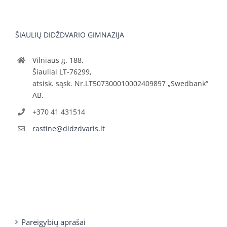
ŠIAULIŲ DIDŽDVARIO GIMNAZIJA
Vilniaus g. 188,
Šiauliai LT-76299,
atsisk. sąsk. Nr.LT507300010002409897 „Swedbank“
AB.
+370 41 431514
rastine@didzdvaris.lt
Pareigybių aprašai