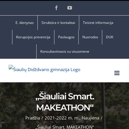
Skip
Facebook
YouTube
to
content
E. dienynas
Struktūra ir kontaktai
Teisinė informacija
Korupcijos prevencija
Paslaugos
Nuorodos
DUK
Konsultavimasis su visuomene
„Šiauliai Smart.
MAKEATHON“
Pradžia
/
2021-2022 m. m.
,
Naujiena
/
„Šiauliai Smart. MAKEATHON“