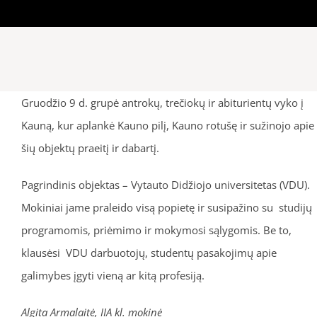
Gruodžio 9 d. grupė antrokų, trečiokų ir abiturientų vyko į
Kauną, kur aplankė Kauno pilį, Kauno rotušę ir sužinojo apie
šių objektų praeitį ir dabartį.
Pagrindinis objektas – Vytauto Didžiojo universitetas (VDU).
Mokiniai jame praleido visą popietę ir susipažino su studijų
programomis, priėmimo ir mokymosi sąlygomis. Be to,
klausėsi VDU darbuotojų, studentų pasakojimų apie
galimybes įgyti vieną ar kitą profesiją.
Algita Armalaitė, IIA kl. mokinė