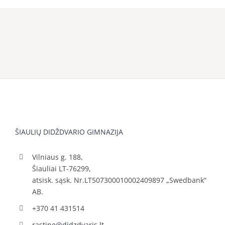
ŠIAULIŲ DIDŽDVARIO GIMNAZIJA
Vilniaus g. 188,
Šiauliai LT-76299,
atsisk. sąsk. Nr.LT507300010002409897 „Swedbank“
AB.
+370 41 431514
rastine@didzdvaris.lt