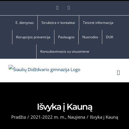
Skip
Facebook
YouTube
to
content
E. dienynas
Struktūra ir kontaktai
Teisinė informacija
Korupcijos prevencija
Paslaugos
Nuorodos
DUK
Konsultavimasis su visuomene
Išvyka į Kauną
Pradžia
/
2021-2022 m. m.
,
Naujiena
/
Išvyka į Kauną