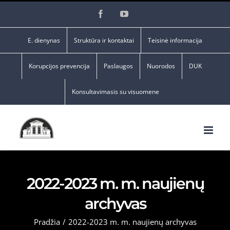
Skip
Facebook
YouTube
to
content
E. dienynas
Struktūra ir kontaktai
Teisinė informacija
Korupcijos prevencija
Paslaugos
Nuorodos
DUK
Konsultavimasis su visuomene
2022-2023 m. m. naujienų
archyvas
Pradžia
/
2022-2023 m. m. naujienų archyvas