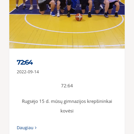
72:64
2022-09-14
72:64
Rugsėjo 15 d. mūsų gimnazijos krepšininkai
kovėsi
Daugiau