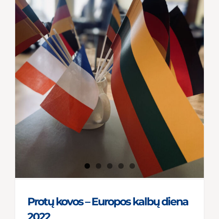
Protų kovos – Europos kalbų diena
2022