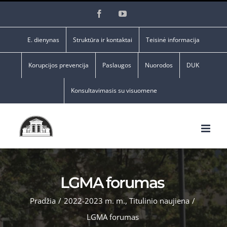
Skip
Facebook
YouTube
to
content
E. dienynas
Struktūra ir kontaktai
Teisinė informacija
Korupcijos prevencija
Paslaugos
Nuorodos
DUK
Konsultavimasis su visuomene
LGMA forumas
Pradžia
/
2022-2023 m. m.
,
Titulinio naujiena
/
LGMA forumas