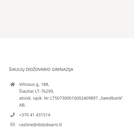
ŠIAULIŲ DIDŽDVARIO GIMNAZIJA
Vilniaus g. 188,
Šiauliai LT-76299,
atsisk. sąsk. Nr.LT507300010002409897 „Swedbank“
AB.
+370 41 431514
rastine@didzdvaris.lt