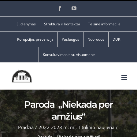
Skip
Facebook
YouTube
to
content
E. dienynas
Struktūra ir kontaktai
Teisinė informacija
Korupcijos prevencija
Paslaugos
Nuorodos
DUK
Konsultavimasis su visuomene
Paroda „Niekada per
amžius“
Pradžia
/
2022-2023 m. m.
,
Titulinio naujiena
/
Paroda „Niekada per amžius“