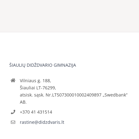
ŠIAULIŲ DIDŽDVARIO GIMNAZIJA
Vilniaus g. 188,
Šiauliai LT-76299,
atsisk. sąsk. Nr.LT507300010002409897 „Swedbank“
AB.
+370 41 431514
rastine@didzdvaris.lt