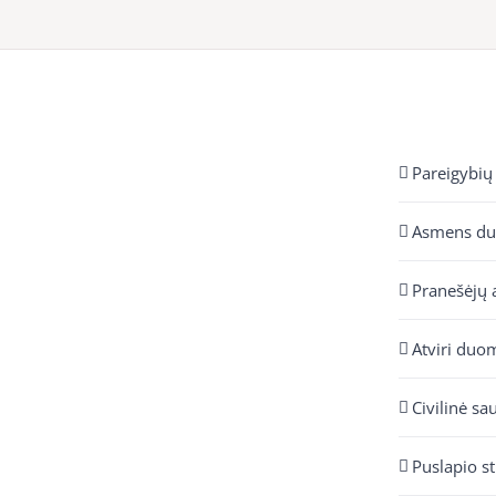
Pareigybių
Asmens d
Pranešėjų 
Atviri duo
Civilinė sa
Puslapio s