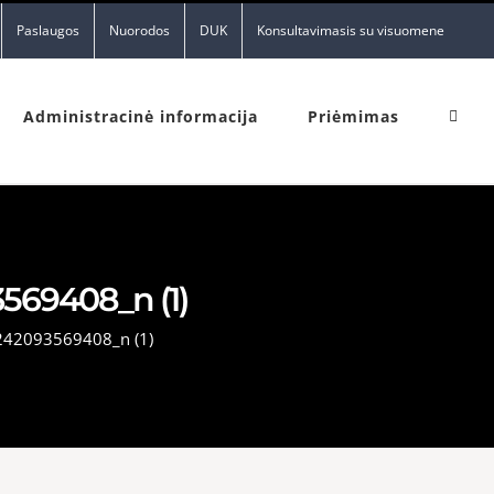
Paslaugos
Nuorodos
DUK
Konsultavimasis su visuomene
Administracinė informacija
Priėmimas
69408_n (1)
42093569408_n (1)