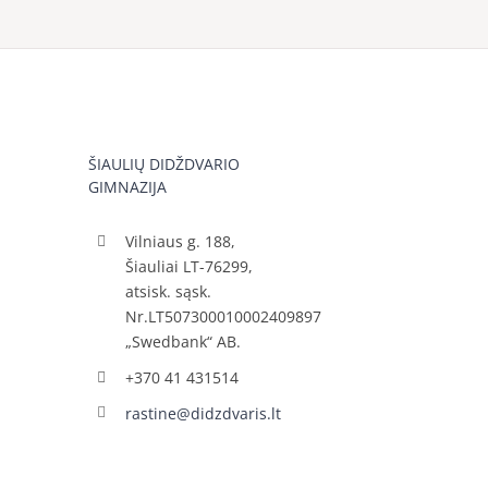
ŠIAULIŲ DIDŽDVARIO
GIMNAZIJA
Vilniaus g. 188,
Šiauliai LT-76299,
atsisk. sąsk.
Nr.LT507300010002409897
„Swedbank“ AB.
+370 41 431514
rastine@didzdvaris.lt