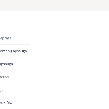
 aprašai
uomenų apsauga
apsauga
menys
uga
truktūra