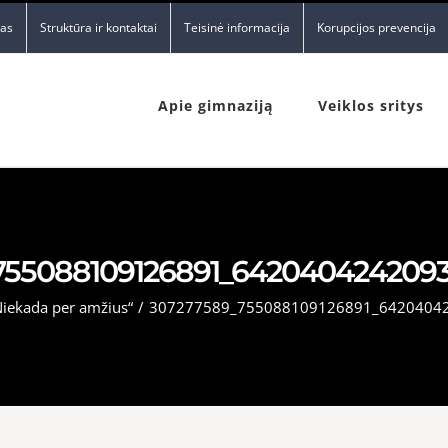
nas
Struktūra ir kontaktai
Teisinė informacija
Korupcijos prevencija
Apie gimnaziją
Veiklos sritys
755088109126891_64204042420935
iekada per amžius“
/
307277589_755088109126891_64204042