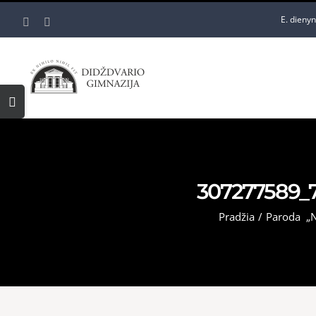
Skip
E. dieny
Facebook
YouTube
to
content
Toggle
Sliding
Bar
Area
307277589_
Pradžia
/
Paroda „N