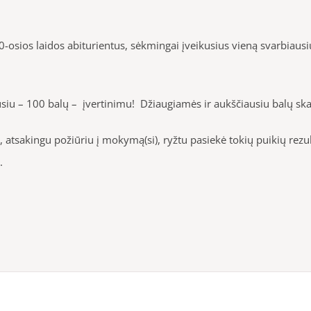
0
-osios laidos abiturientus, sėkmingai įveikusius vieną svarbiaus
ausiu – 100 balų – įvertinimu! Džiaugiamės ir aukščiausiu balų ska
bu, atsakingu požiūriu į mokymą(si), ryžtu pasiekė tokių puikių
.