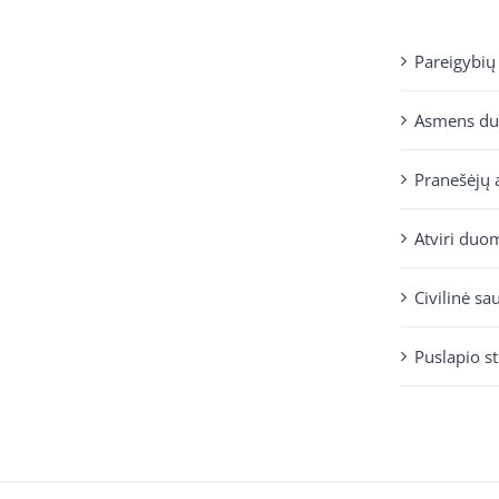
Pareigybių
Asmens d
Pranešėjų 
Atviri duo
Civilinė sa
Puslapio s