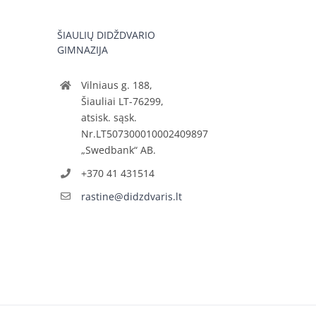
ŠIAULIŲ DIDŽDVARIO
GIMNAZIJA
Vilniaus g. 188,
Šiauliai LT-76299,
atsisk. sąsk.
Nr.LT507300010002409897
„Swedbank“ AB.
+370 41 431514
rastine@didzdvaris.lt