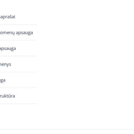
 aprašai
uomenų apsauga
apsauga
menys
uga
truktūra