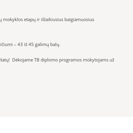
ių mokyklos etapų ir išlaikiusius baigiamuosius
ičiumi – 43 iš 45 galimų balų.
 rezultatų! Dėkojame TB diplomo programos mokytojams už