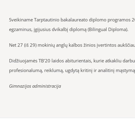
Sveikiname Tarptautinio bakalaureato diplomo programos 2
egzaminus, įgijusius dvikalbį diplomą (Bilingual Diploma).
Net 27 (iš 29) mokinių anglų kalbos žinios įvertintos aukšči
Didžiuojamės TB’20 laidos abiturientais, kurie atkakliu dar
profesionalumą, reiklumą, ugdytą kritinį ir analitinį mąstymą
Gimnazijos administracija