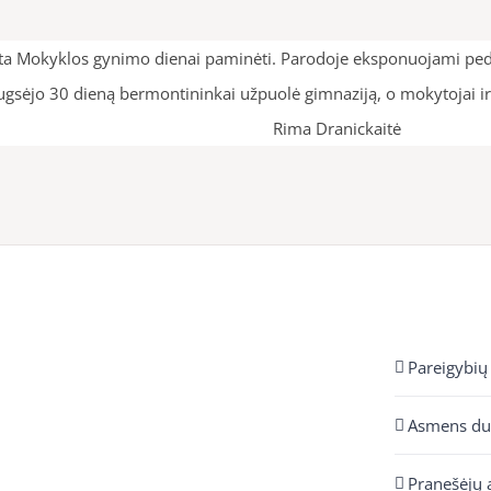
irta Mokyklos gynimo dienai paminėti. Parodoje eksponuojami peda
gsėjo 30 dieną bermontininkai užpuolė gimnaziją, o mokytojai ir
Rima Dranickaitė
Pareigybių
Asmens d
Pranešėjų 