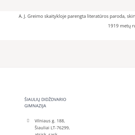
A. J. Greimo skaitykloje parengta literatūros paroda, sk
1919 metų ru
ŠIAULIŲ DIDŽDVARIO
GIMNAZIJA
Vilniaus g. 188,
Šiauliai LT-76299,
atsisk. sąsk.