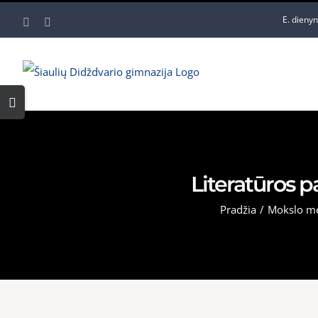
Skip
E. dieny
Facebook
YouTube
to
content
Toggle
Sliding
Bar
Area
Literatūros 
Pradžia
/
Mokslo me