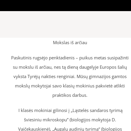
Mokslas iš arčiau
Paskutinis rugsėjo penktadienis – puikus metas susipažinti
su mokslu iš arčiau, nes tą dieną daugelyje Europos šalių
vyksta Tyrėjų nakties renginiai. Mūsų gimnazijos gamtos
mokslų mokytojai savo klasių mokinius pakvietė atlikti
praktikos darbus.
I klasės mokiniai gilinosi į „Ląstelės sandaros tyrimą
šviesiniu mikroskopu” (biologijos mokytoja D.
Vaičekauskienė), „Augalų audinių tyrimą“ (biologijos