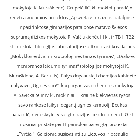
mokytoja K. Muraškienė). Grupelė IIG kl. mokinių pradėjo
rengti asmeninius projektus „Apšvieta gimnazijos patalpose“
ir pasirinktose gimnazijos patalpose matavo šviesos
stiprumą (fizikos mokytoja R. Valčiukienė). III kl. ir TB1, TB2
kl. mokiniai biologijos laboratorijose atliko praktikos darbus:
„Mokyklos erdvių mikrobiologinės taršos tyrimas“, „Dializės
membranos laidumo tyrimas” (biologijos mokytojai K.
Muraškienė, A. Bertulis). Patys drąsiausieji chemijos kabinete
dalyvavo „Ugnies šou!”, kurį organizavo chemijos mokytoja
V. Savickaitė ir IV kl. mokiniai. Tikrai ne kiekvienas ryžosi
savo rankose laikyti degantį ugnies kamuolį. Bet kas
pabandė, nenusivylė. Visai gimnazijos bendruomenei IG kl.
mokiniai pristatė per IT pamokas parengtą projektą
„Tyrėjai“. Galėjome susipažinti su Lietuvos ir pasaulio