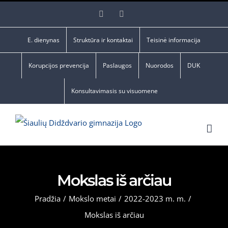
Skip
Facebook
YouTube
to
content
E. dienynas
Struktūra ir kontaktai
Teisinė informacija
Korupcijos prevencija
Paslaugos
Nuorodos
DUK
Konsultavimasis su visuomene
Mokslas iš arčiau
Pradžia
/
Mokslo metai
/
2022-2023 m. m.
/
Mokslas iš arčiau