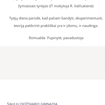
žymiaisiais tyrėjais (IT mokytoja R. Valčiukienė).
Tyėjų diena parodė, kad pačiam bandyti, eksperimentuoti,
teoriją patikrinti praktiškai yra ir įdomu, ir naudinga.
Romualda Pupinytė, pavaduotoja
ŠIAULIŲ DIDŽDVARIO GIMNAZIJA