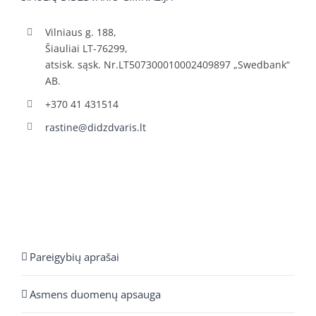
Vilniaus g. 188,
Šiauliai LT-76299,
atsisk. sąsk. Nr.LT507300010002409897 „Swedbank“
AB.
+370 41 431514
rastine@didzdvaris.lt
Pareigybių aprašai
Asmens duomenų apsauga