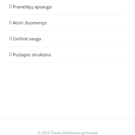
Pranešėjų apsauga
Atviri duomenys
Civilinė sauga
Puslapio struktūra
© 2022 Šiaulių Didždvario gimnazija