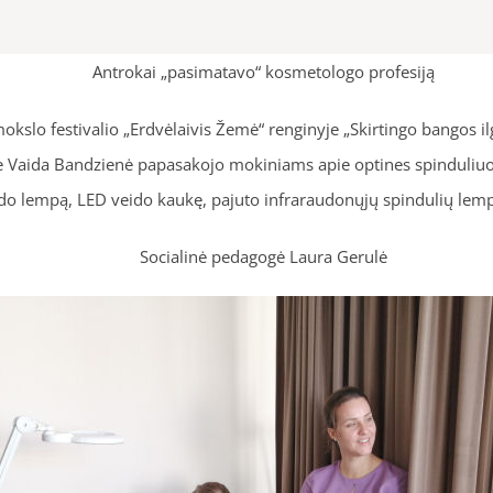
Antrokai „pasimatavo“ kosmetologo profesiją
kslo festivalio „Erdvėlaivis Žemė“ renginyje „Skirtingo bangos ilgi
ogė Vaida Bandzienė papasakojo mokiniams apie optines spinduliuo
udo lempą, LED veido kaukę, pajuto infraraudonųjų spindulių lem
Socialinė pedagogė Laura Gerulė