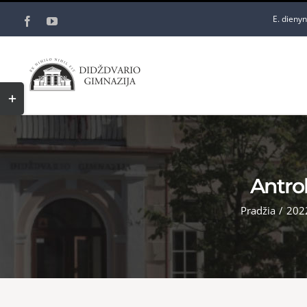
Skip
E. dieny
Facebook
YouTube
to
content
Toggle
Sliding
Bar
Area
Antro
Pradžia
/
202