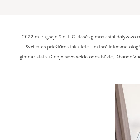
2022 m. rugsėjo 9 d. II G klasės gimnazistai dalyvavo mo
Sveikatos priežiūros fakultete. Lektorė ir kosmetol
gimnazistai sužinojo savo veido odos būklę, išbandė V