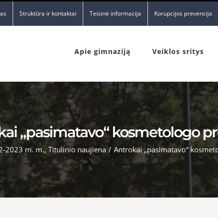
nas
Struktūra ir kontaktai
Teisinė informacija
Korupcijos prevencija
Apie gimnaziją
Veiklos sritys
kai „pasimatavo“ kosmetologo pro
2-2023 m. m.
,
Titulinio naujiena
/
Antrokai „pasimatavo“ kosmeto