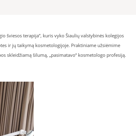
o šviesos terapija“, kuris vyko Šiaulių valstybinės kolegijos
tes ir jų taikymą kosmetologijoje. Praktiniame užsiėmime
pos skleidžiamą šilumą, „pasimatavo“ kosmetologo profesiją.