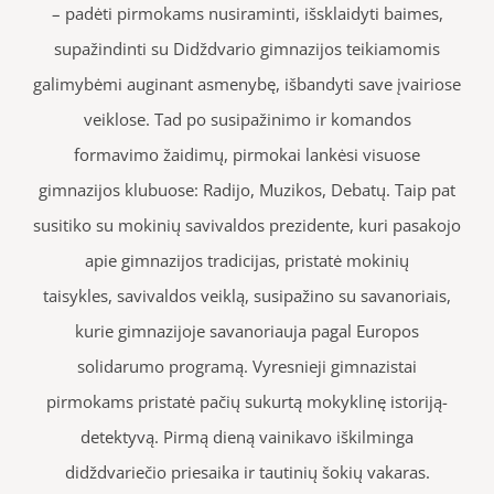
– padėti pirmokams nusiraminti, išsklaidyti baimes,
supažindinti su Didždvario gimnazijos teikiamomis
galimybėmi auginant asmenybę, išbandyti save įvairiose
veiklose. Tad po susipažinimo ir komandos
formavimo žaidimų, pirmokai lankėsi visuose
gimnazijos klubuose: Radijo, Muzikos, Debatų. Taip pat
susitiko su mokinių savivaldos prezidente, kuri pasakojo
apie gimnazijos tradicijas, pristatė mokinių
taisykles, savivaldos veiklą, susipažino su savanoriais,
kurie gimnazijoje savanoriauja pagal Europos
solidarumo programą. Vyresnieji gimnazistai
pirmokams pristatė pačių sukurtą mokyklinę istoriją-
detektyvą. Pirmą dieną vainikavo iškilminga
didždvariečio priesaika ir tautinių šokių vakaras.