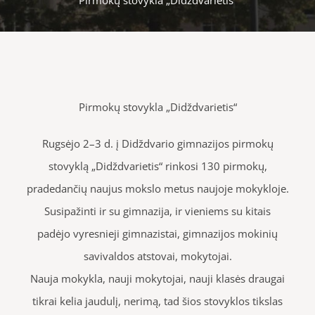
Pirmokų stovykla „Didždvarietis“
Rugsėjo 2–3 d. į Didždvario gimnazijos pirmokų
stovyklą „Didždvarietis“ rinkosi 130 pirmokų,
pradedančių naujus mokslo metus naujoje mokykloje.
Susipažinti ir su gimnazija, ir vieniems su kitais
padėjo vyresnieji gimnazistai, gimnazijos mokinių
savivaldos atstovai, mokytojai.
Nauja mokykla, nauji mokytojai, nauji klasės draugai
tikrai kelia jaudulį, nerimą, tad šios stovyklos tikslas