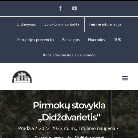
Skip
Facebook
YouTube
to
content
E. dienynas
Struktūra ir kontaktai
Teisinė informacija
Korupcijos prevencija
Paslaugos
Nuorodos
DUK
Konsultavimasis su visuomene
Pirmokų stovykla
„Didždvarietis“
Pradžia
/
2022-2023 m. m.
,
Titulinio naujiena
/
Pirmokų stovykla „Didždvarietis“