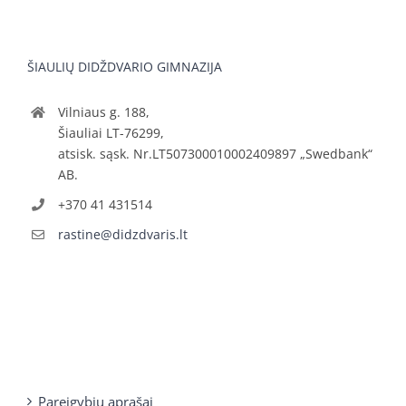
ŠIAULIŲ DIDŽDVARIO GIMNAZIJA
Vilniaus g. 188,
Šiauliai LT-76299,
atsisk. sąsk. Nr.LT507300010002409897 „Swedbank“
AB.
+370 41 431514
rastine@didzdvaris.lt
Pareigybių aprašai