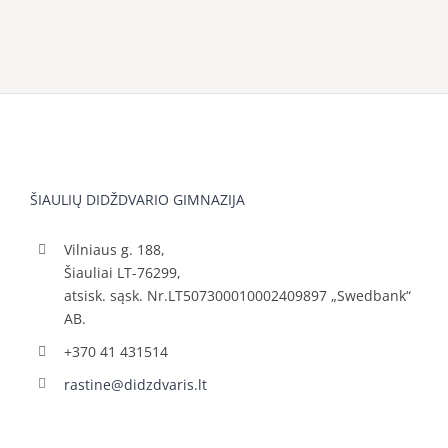
ŠIAULIŲ DIDŽDVARIO GIMNAZIJA
Vilniaus g. 188,
Šiauliai LT-76299,
atsisk. sąsk. Nr.LT507300010002409897 „Swedbank“
AB.
+370 41 431514
rastine@didzdvaris.lt