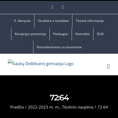
Skip
Facebook
YouTube
to
content
E. dienynas
Struktūra ir kontaktai
Teisinė informacija
Korupcijos prevencija
Paslaugos
Nuorodos
DUK
Konsultavimasis su visuomene
72:64
Pradžia
/
2022-2023 m. m.
,
Titulinio naujiena
/
72:64