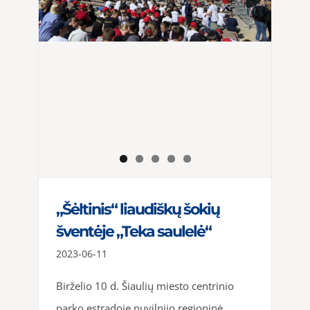
„Šėltinis“ liaudiškų šokių
šventėje „Teka saulelė“
2023-06-11
Birželio 10 d. Šiaulių miesto centrinio
parko estradoje nuvilnijo regioninė