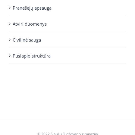
Pranešėjų apsauga
Atviri duomenys
Civilinė sauga
Puslapio struktūra
© 2022 Šiaulių Didždvario gimnazija