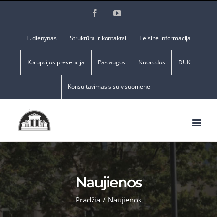
Skip
Facebook
YouTube
to
content
E. dienynas
Struktūra ir kontaktai
Teisinė informacija
Korupcijos prevencija
Paslaugos
Nuorodos
DUK
Konsultavimasis su visuomene
Naujienos
Pradžia
/
Naujienos