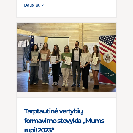
Daugiau
Tarptautinė vertybių
formavimo stovykla „Mums
rūpi! 2023“