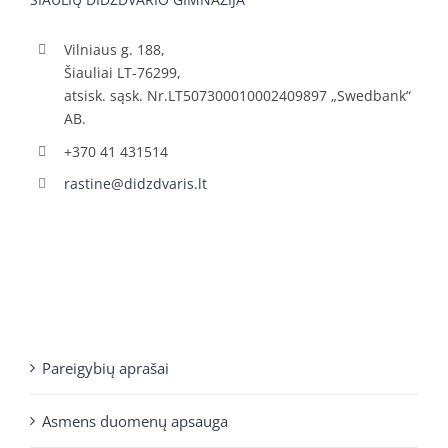
Vilniaus g. 188,
Šiauliai LT-76299,
atsisk. sąsk. Nr.LT507300010002409897 „Swedbank“
AB.
+370 41 431514
rastine@didzdvaris.lt
Pareigybių aprašai
Asmens duomenų apsauga