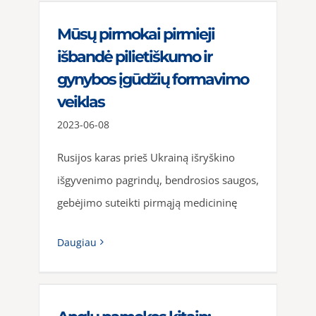
Mūsų pirmokai pirmieji
išbandė pilietiškumo ir
gynybos įgūdžių formavimo
veiklas
2023-06-08
Rusijos karas prieš Ukrainą išryškino
išgyvenimo pagrindų, bendrosios saugos,
gebėjimo suteikti pirmąją medicininę
Daugiau