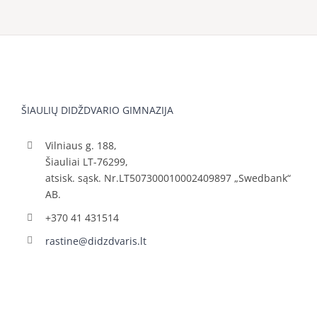
ŠIAULIŲ DIDŽDVARIO GIMNAZIJA
Vilniaus g. 188,
Šiauliai LT-76299,
atsisk. sąsk. Nr.LT507300010002409897 „Swedbank“
AB.
+370 41 431514
rastine@didzdvaris.lt