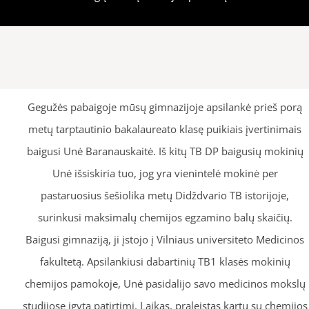
Gegužės pabaigoje mūsų gimnazijoje apsilankė prieš porą
metų tarptautinio bakalaureato klasę puikiais įvertinimais
baigusi Unė Baranauskaitė. Iš kitų TB DP baigusių mokinių
Unė išsiskiria tuo, jog yra vienintelė mokinė per
pastaruosius šešiolika metų Didždvario TB istorijoje,
surinkusi maksimalų chemijos egzamino balų skaičių.
Baigusi gimnaziją, ji įstojo į Vilniaus universiteto Medicinos
fakultetą. Apsilankiusi dabartinių TB1 klasės mokinių
chemijos pamokoje, Unė pasidalijo savo medicinos mokslų
studijose įgyta patirtimi. Laikas, praleistas kartu su chemijos