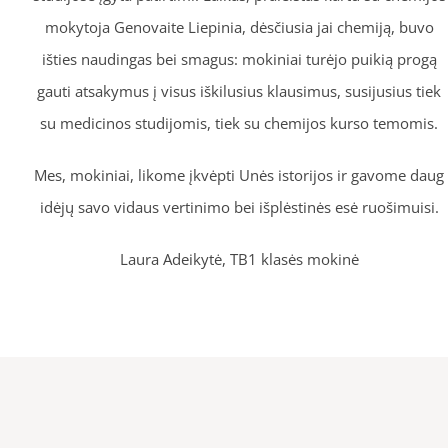
mokytoja Genovaite Liepinia, dėsčiusia jai chemiją, buvo
išties naudingas bei smagus: mokiniai turėjo puikią progą
gauti atsakymus į visus iškilusius klausimus, susijusius tiek
su medicinos studijomis, tiek su chemijos kurso temomis.
Mes, mokiniai, likome įkvėpti Unės istorijos ir gavome daug
idėjų savo vidaus vertinimo bei išplėstinės esė ruošimuisi.
Laura Adeikytė, TB1 klasės mokinė