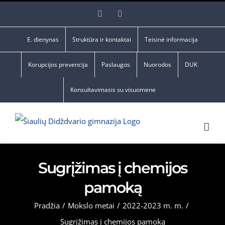
Skip
Facebook
YouTube
to
content
E. dienynas
Struktūra ir kontaktai
Teisinė informacija
Korupcijos prevencija
Paslaugos
Nuorodos
DUK
Konsultavimasis su visuomene
Sugrįžimas į chemijos
pamoką
Pradžia
/
Mokslo metai
/
2022-2023 m. m.
/
Sugrįžimas į chemijos pamoką