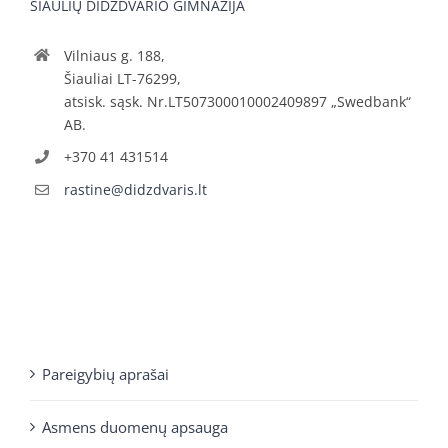
ŠIAULIŲ DIDŽDVARIO GIMNAZIJA
Vilniaus g. 188,
Šiauliai LT-76299,
atsisk. sąsk. Nr.LT507300010002409897 „Swedbank“
AB.
+370 41 431514
rastine@didzdvaris.lt
Pareigybių aprašai
Asmens duomenų apsauga