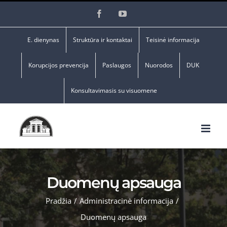
Skip
Facebook
YouTube
to
content
E. dienynas
Struktūra ir kontaktai
Teisinė informacija
Korupcijos prevencija
Paslaugos
Nuorodos
DUK
Konsultavimasis su visuomene
Duomenų apsauga
Pradžia
/
Administracinė informacija
/
Duomenų apsauga