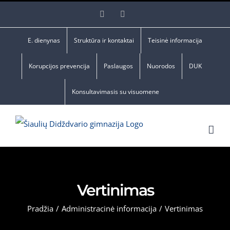
Skip
Facebook
YouTube
to
content
E. dienynas
Struktūra ir kontaktai
Teisinė informacija
Korupcijos prevencija
Paslaugos
Nuorodos
DUK
Konsultavimasis su visuomene
Vertinimas
Pradžia
/
Administracinė informacija
/
Vertinimas