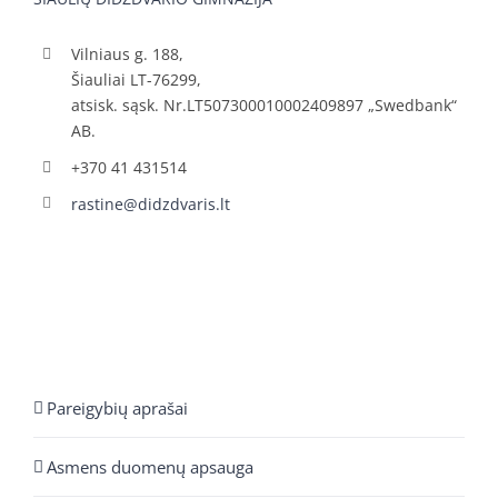
Vilniaus g. 188,
Šiauliai LT-76299,
atsisk. sąsk. Nr.LT507300010002409897 „Swedbank“
AB.
+370 41 431514
rastine@didzdvaris.lt
Pareigybių aprašai
Asmens duomenų apsauga