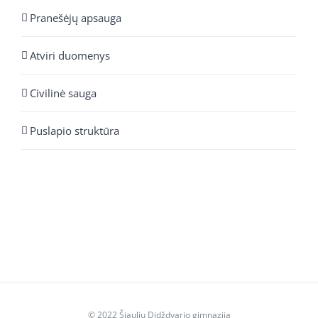
Pranešėjų apsauga
Atviri duomenys
Civilinė sauga
Puslapio struktūra
© 2022 Šiaulių Didždvario gimnazija