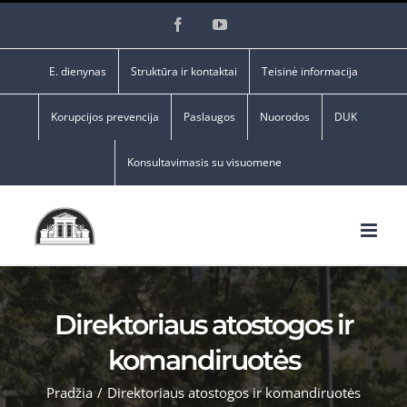
Skip
Facebook
YouTube
to
content
E. dienynas
Struktūra ir kontaktai
Teisinė informacija
Korupcijos prevencija
Paslaugos
Nuorodos
DUK
Konsultavimasis su visuomene
Direktoriaus atostogos ir
komandiruotės
Pradžia
/
Direktoriaus atostogos ir komandiruotės