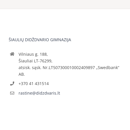
ŠIAULIŲ DIDŽDVARIO GIMNAZIJA
Vilniaus g. 188,
Šiauliai LT-76299,
atsisk. sąsk. Nr.LT507300010002409897 „Swedbank“
AB.
+370 41 431514
rastine@didzdvaris.lt