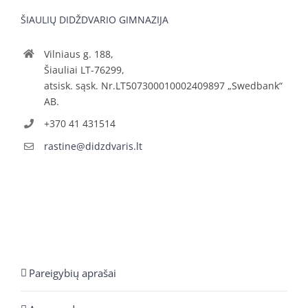
ŠIAULIŲ DIDŽDVARIO GIMNAZIJA
Vilniaus g. 188,
Šiauliai LT-76299,
atsisk. sąsk. Nr.LT507300010002409897 „Swedbank“
AB.
+370 41 431514
rastine@didzdvaris.lt
Pareigybių aprašai