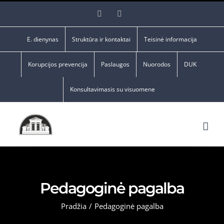
Skip
Facebook
YouTube
to
content
E. dienynas
Struktūra ir kontaktai
Teisinė informacija
Korupcijos prevencija
Paslaugos
Nuorodos
DUK
Konsultavimasis su visuomene
Pedagoginė pagalba
Pradžia
/
Pedagoginė pagalba