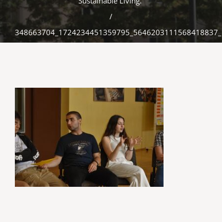
Sustainable Living.“
/
348663704_1724234451359795_5646203111568418837_