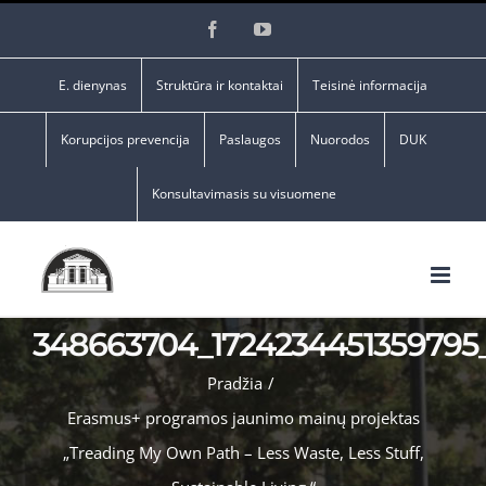
Skip
Facebook
YouTube
to
content
E. dienynas
Struktūra ir kontaktai
Teisinė informacija
Korupcijos prevencija
Paslaugos
Nuorodos
DUK
Konsultavimasis su visuomene
348663704_1724234451359795_
Pradžia
/
Erasmus+ programos jaunimo mainų projektas
„Treading My Own Path – Less Waste, Less Stuff,