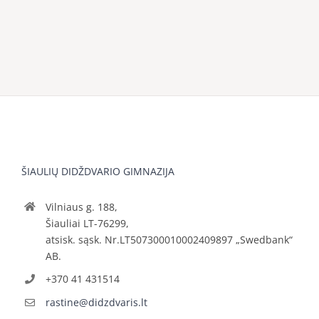
ŠIAULIŲ DIDŽDVARIO GIMNAZIJA
Vilniaus g. 188,
Šiauliai LT-76299,
atsisk. sąsk. Nr.LT507300010002409897 „Swedbank“
AB.
+370 41 431514
rastine@didzdvaris.lt