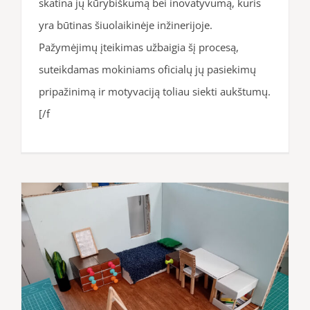
skatina jų kūrybiškumą bei inovatyvumą, kuris
yra būtinas šiuolaikinėje inžinerijoje.
Pažymėjimų įteikimas užbaigia šį procesą,
suteikdamas mokiniams oficialų jų pasiekimų
pripažinimą ir motyvaciją toliau siekti aukštumų.
[/f