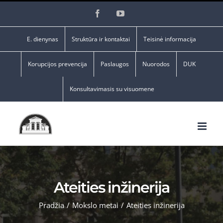
Skip
Facebook
YouTube
to
content
E. dienynas
Struktūra ir kontaktai
Teisinė informacija
Korupcijos prevencija
Paslaugos
Nuorodos
DUK
Konsultavimasis su visuomene
Ateities inžinerija
Pradžia
/
Mokslo metai
/
Ateities inžinerija