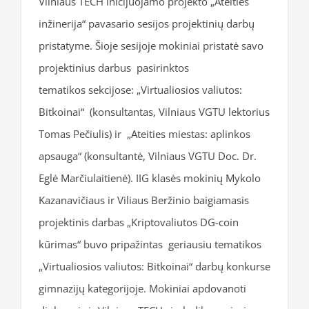
Vilniaus TECH inicijuojamo projekto „Ateities
inžinerija“ pavasario sesijos projektinių darbų
pristatyme. Šioje sesijoje mokiniai pristatė savo
projektinius darbus pasirinktos
tematikos sekcijose: „Virtualiosios valiutos:
Bitkoinai“ (konsultantas, Vilniaus VGTU lektorius
Tomas Pečiulis) ir „Ateities miestas: aplinkos
apsauga“ (konsultantė, Vilniaus VGTU Doc. Dr.
Eglė Marčiulaitienė). IIG klasės mokinių Mykolo
Kazanavičiaus ir Viliaus Beržinio baigiamasis
projektinis darbas „Kriptovaliutos DG-coin
kūrimas“ buvo pripažintas geriausiu tematikos
„Virtualiosios valiutos: Bitkoinai“ darbų konkurse
gimnazijų kategorijoje. Mokiniai apdovanoti