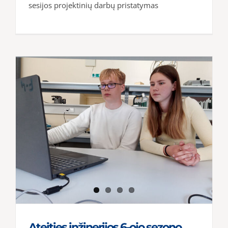
sesijos projektinių darbų pristatymas
Ateities inžinerijos 6-ojo sezono