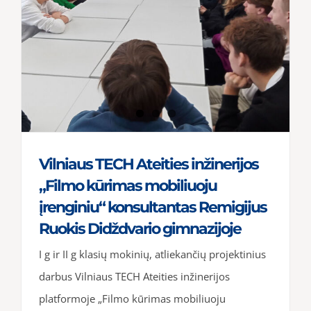
Vilniaus TECH Ateities inžinerijos
„Filmo kūrimas mobiliuoju
įrenginiu“ konsultantas Remigijus
Ruokis Didždvario gimnazijoje
I g ir II g klasių mokinių, atliekančių projektinius
darbus Vilniaus TECH Ateities inžinerijos
platformoje „Filmo kūrimas mobiliuoju