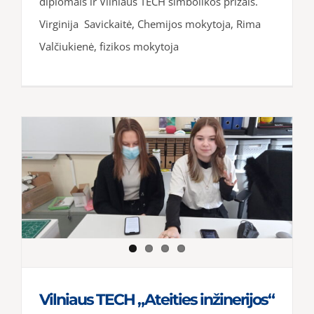
diplomais ir Vilniaus TECH simbolikos prizais.
Virginija Savickaitė, Chemijos mokytoja, Rima
Valčiukienė, fizikos mokytoja
Vilniaus TECH „Ateities inžinerijos“