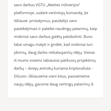
savo darbus VGTU „Ateities inžinerijos“
platformoje, sudarė vertintojų komandą. Jie
išklausė pristatymus, pasidalijo savo
pastebėjimais ir pateikė naudingų patarimų, kaip
mokiniai savo darbus galėtų patobulinti. Buvo
labai smagu matyti ir girdėti, kad mokiniai turi
įdomių, daug darbo reikalaujančių idėjų. Vienas
iš mums visiems labiausiai patikusių projektinių
darbų – dviejų antrokų kuriama kriptovaliuta -
DGcoin. Išklausėme vieni kitus, pasisėmėme
naujų idėjų, gavome daug vertingų patarimų iš