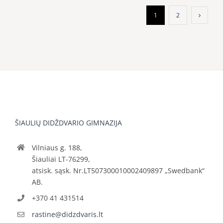
1
2
ŠIAULIŲ DIDŽDVARIO GIMNAZIJA
Vilniaus g. 188,
Šiauliai LT-76299,
atsisk. sąsk. Nr.LT507300010002409897 „Swedbank“
AB.
+370 41 431514
rastine@didzdvaris.lt