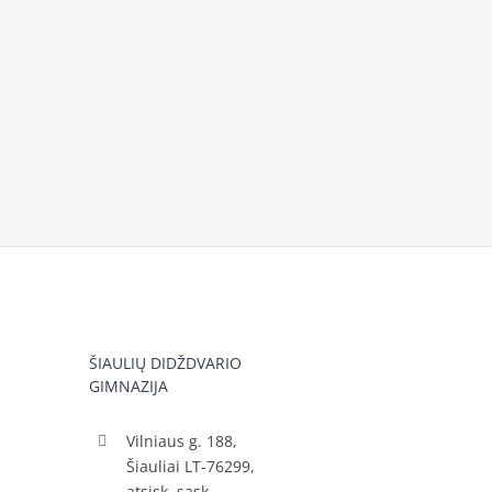
ŠIAULIŲ DIDŽDVARIO
GIMNAZIJA
Vilniaus g. 188,
Šiauliai LT-76299,
atsisk. sąsk.