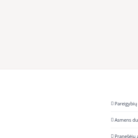
Pareigybių
Asmens d
Pranešėjų 