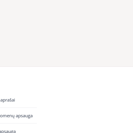
 aprašai
uomenų apsauga
apsauga