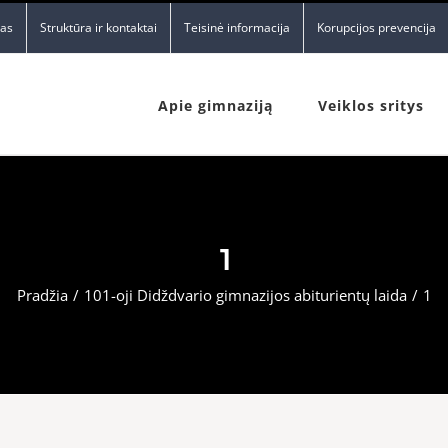
nas
Struktūra ir kontaktai
Teisinė informacija
Korupcijos prevencija
Apie gimnaziją
Veiklos sritys
1
Pradžia
/
101-oji Didždvario gimnazijos abiturientų laida
/
1