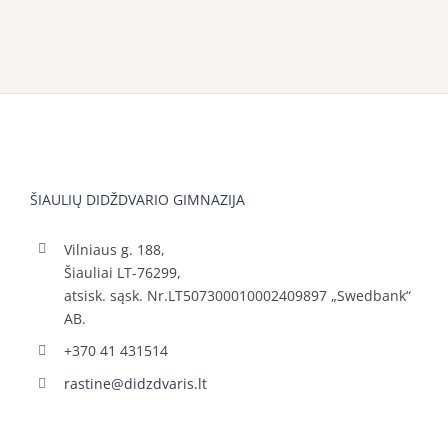
ŠIAULIŲ DIDŽDVARIO GIMNAZIJA
Vilniaus g. 188,
Šiauliai LT-76299,
atsisk. sąsk. Nr.LT507300010002409897 „Swedbank“
AB.
+370 41 431514
rastine@didzdvaris.lt