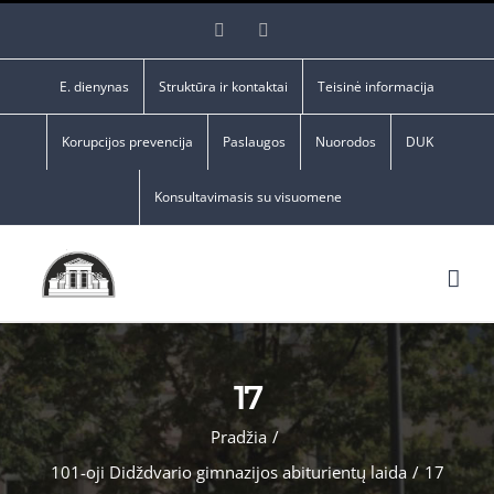
Skip
Facebook
YouTube
to
content
E. dienynas
Struktūra ir kontaktai
Teisinė informacija
Korupcijos prevencija
Paslaugos
Nuorodos
DUK
Konsultavimasis su visuomene
17
Pradžia
/
101-oji Didždvario gimnazijos abiturientų laida
/
17