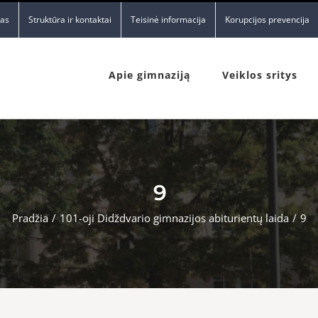
nas
Struktūra ir kontaktai
Teisinė informacija
Korupcijos prevencija
Apie gimnaziją
Veiklos sritys
9
Pradžia
/
101-oji Didždvario gimnazijos abiturientų laida
/
9