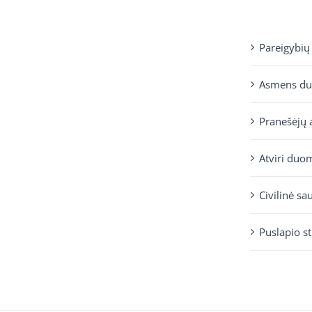
Pareigybių
Asmens d
Pranešėjų 
Atviri duo
Civilinė sa
Puslapio s