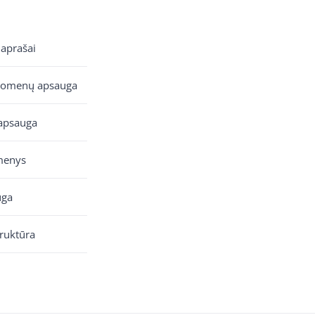
 aprašai
uomenų apsauga
apsauga
menys
uga
truktūra