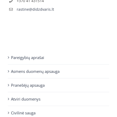
+370 41 431514
rastine@didzdvaris.lt
Pareigybių aprašai
Asmens duomenų apsauga
Pranešėjų apsauga
Atviri duomenys
Civilinė sauga