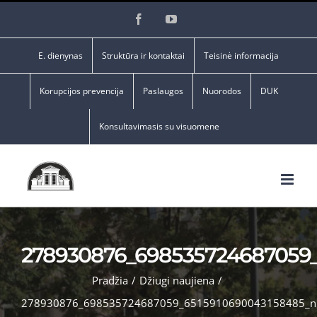
Skip
Facebook
YouTube
to
content
E. dienynas
Struktūra ir kontaktai
Teisinė informacija
Korupcijos prevencija
Paslaugos
Nuorodos
DUK
Konsultavimasis su visuomene
278930876_698535724687059_
Pradžia
/
Džiugi naujiena
/
278930876_698535724687059_6515910690043158485_n