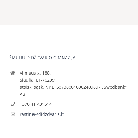
ŠIAULIŲ DIDŽDVARIO GIMNAZIJA
Vilniaus g. 188,
Šiauliai LT-76299,
atsisk. sąsk. Nr.LT507300010002409897 „Swedbank“
AB.
+370 41 431514
rastine@didzdvaris.lt