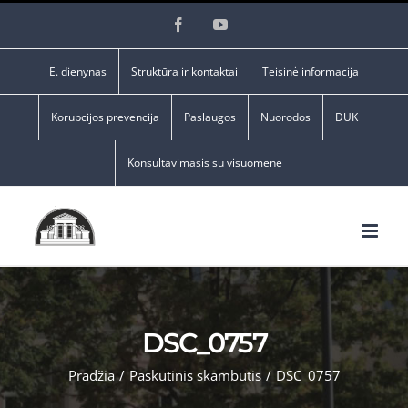
Skip
Facebook
YouTube
to
content
E. dienynas
Struktūra ir kontaktai
Teisinė informacija
Korupcijos prevencija
Paslaugos
Nuorodos
DUK
Konsultavimasis su visuomene
DSC_0757
Pradžia
/
Paskutinis skambutis
/
DSC_0757