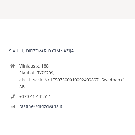
ŠIAULIŲ DIDŽDVARIO GIMNAZIJA
Vilniaus g. 188,
Šiauliai LT-76299,
atsisk. sąsk. Nr.LT507300010002409897 „Swedbank“
AB.
+370 41 431514
rastine@didzdvaris.lt