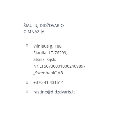
ŠIAULIŲ DIDŽDVARIO
GIMNAZIJA
Vilniaus g. 188,
Šiauliai LT-76299,
atsisk. sąsk.
Nr.LT507300010002409897
„Swedbank“ AB.
+370 41 431514
rastine@didzdvaris.lt