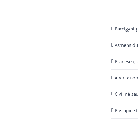
Pareigybių
Asmens d
Pranešėjų 
Atviri duo
Civilinė sa
Puslapio s