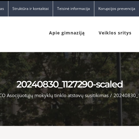
nas
Struktūra ir kontaktai
Teisinė informacija
Korupcijos prevencija
Apie gimnaziją
Veiklos sritys
20240830_1127290-scaled
O Asocijuotųjų mokyklų tinklo atstovų susitikimas
/
20240830_