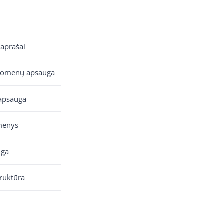
 aprašai
uomenų apsauga
apsauga
menys
uga
truktūra